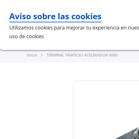
Aviso sobre las cookies
Bu
Utilizamos cookies para mejorar tu experiencia en nues
uso de cookies
Home
MERCEDES-BENZ
VO
Inicio
TERMINAL TRAPECIO ACELERADOR 6MM
Saltar
Saltar
al
al
final
comienzo
de
de
la
la
galería
galería
de
de
imágenes
imágenes