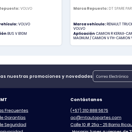
Repuesto:
VOLVO
Marca Repuesto:
DT SPARE PA
vehículo:
VOLVO
Marca vehículo:
RENAULT TRUCK
VOLVO
ción
BUS V B10M
Aplicación
CAMION R KERAX-CA
MAGNUM / CAMION V FH-CAMION 
cas nuestras promociones y novedades
 MT
Contáctanos
as Frecuentes
(+57) 310 888 5675
 de Garantías
ac@mtautopartes.com
 de Seguridad
Calle 10 # 25a - 25 Barrio Ric
 privacidad
Horario: lunes a viernes de 