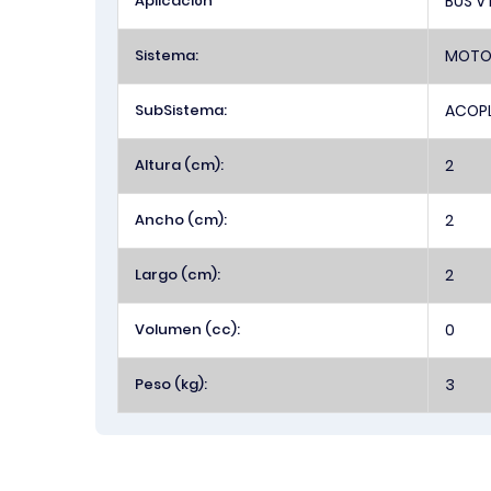
Aplicación
BUS V
Sistema:
MOTO
SubSistema:
ACOP
Altura (cm):
2
Ancho (cm):
2
Largo (cm):
2
Volumen (cc):
0
Peso (kg):
3