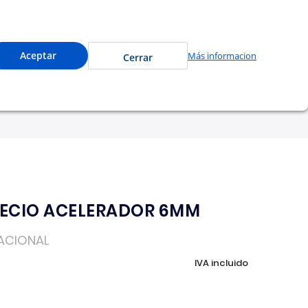
e a precios especiales y compra en línea.
0
Cuenta
Mi Carrito
Aceptar
Más informacion
Cerrar
tu garantía
Nosotros
PECIO ACELERADOR 6MM
ACIONAL
IVA incluido