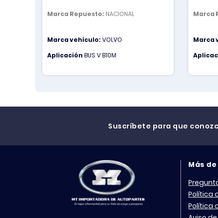
Marca Repuesto:
NACIONAL
Marca 
Marca vehículo:
VOLVO
Marca 
Aplicación
BUS V B10M
Aplica
Suscríbete para que conoz
Más de
Pregunt
Política
Política
Aviso de