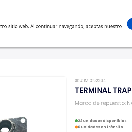
¡Gracias por visitarnos! Inicia sesión, acced
Buscar
scar
tro sitio web. Al continuar navegando, aceptas nuestro
LVO
SCANIA
RENAULT TRUCKS
OTROS
Solicita 
SKU
IM10152264
TERMINAL TRA
Marca de repuesto
N
22 unidades disponibles
0 unidades en tránsito