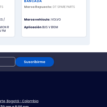
BANCADA
RTS
Marca Repuesto:
DT SPARE PARTS
Marca 
S /
Marca vehículo:
VOLVO
Marca 
MION R
Aplicación
BUS V B10M
Aplica
V FM
Suscribirme
aurte, Bogotá - Colombia
7:30 am a 5:00 pm