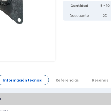
Tier prices table
Cantidad
5 - 10
Descuento
2%
Información técnica
Referencias
Reseñas
O