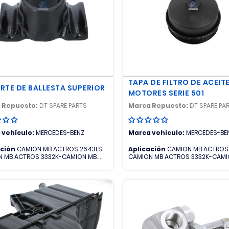
TAPA DE FILTRO DE ACEIT
RTE DE BALLESTA SUPERIOR
MOTORES SERIE 501
 Repuesto:
DT SPARE PARTS
Marca Repuesto:
DT SPARE PA
 vehículo:
MERCEDES-BENZ
Marca vehículo:
MERCEDES-BE
ación
CAMION MB ACTROS 2643LS-
Aplicación
CAMION MB ACTROS
 MB ACTROS 3332K-CAMION MB
CAMION MB ACTROS 3332K-CAMI
S 3335K-CAMION MB ACTROS
ACTROS 3335K-CAMION MB ACT
CAMION MB ACTROS 4141K-CAMION
4140K-CAMION MB ACTROS 4141
OR
MB AROCS-CAMION MB AXOR-CA
NEW ACTROS