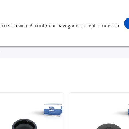
¡Gracias por visitarnos! Inicia sesión, 
Buscar
scar
tro sitio web. Al continuar navegando, aceptas nuestro
LVO
SCANIA
RENAULT TRUCKS
OTROS
Solicita 
ACTROS 2643LS