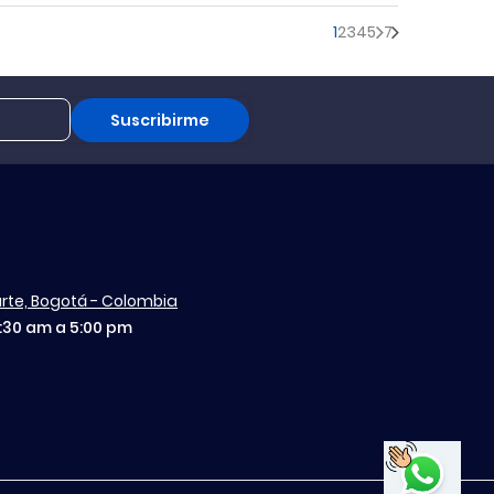
1
2
3
4
5
7
Suscribirme
aurte, Bogotá - Colombia
7:30 am a 5:00 pm