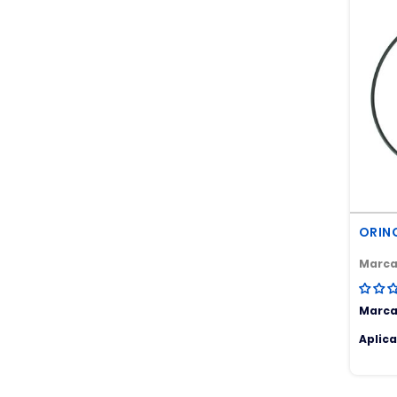
CAMION
SUSPENSION MOTOR
TENSOR CORREA
TERMOSTATO
TUBOS Y MANGUERAS
TUERCAS
VALVULAS
ORIN
Marca
Marca
Aplic