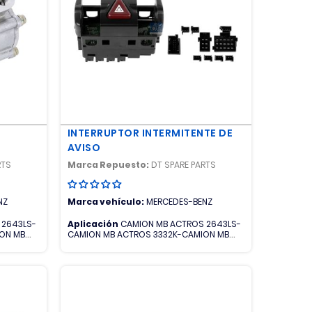
INTERRUPTOR INTERMITENTE DE
AVISO
RTS
Marca Repuesto:
DT SPARE PARTS
NZ
Marca vehículo:
MERCEDES-BENZ
 2643LS-
Aplicación
CAMION MB ACTROS 2643LS-
ON MB
CAMION MB ACTROS 3332K-CAMION MB
OS 4141K
ACTROS 3335K-CAMION MB ACTROS
3343S-CAMION MB ACTROS 3348-CAMION
MB ACTROS 4140K-CAMION MB ACTROS
4141K-CAMION MB ACTROS 4148K