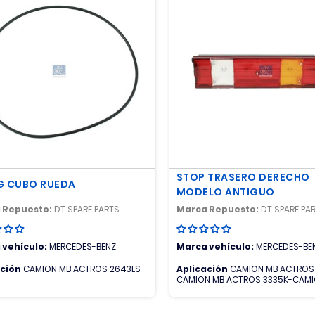
 MB ATEGO 1729
STOP TRASERO DERECHO
G CUBO RUEDA
MODELO ANTIGUO
 Repuesto:
DT SPARE PARTS
Marca Repuesto:
DT SPARE PA
 vehículo:
MERCEDES-BENZ
Marca vehículo:
MERCEDES-BE
ación
CAMION MB ACTROS 2643LS
Aplicación
CAMION MB ACTROS
CAMION MB ACTROS 3335K-CAMI
ACTROS 4140K-CAMION MB ACT
4141K-CAMION MB AROCS-CAMIO
ATEGO 1017