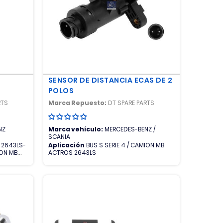
E
SENSOR DE DISTANCIA ECAS DE 2
POLOS
RTS
Marca Repuesto:
DT SPARE PARTS
NZ
Marca vehículo:
MERCEDES-BENZ /
SCANIA
 2643LS-
Aplicación
BUS S SERIE 4 / CAMION MB
ON MB
ACTROS 2643LS
ROS
K-CAMION
MION MB