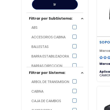
Ir
Filtrar por SubSistema:
ABS
ACCESORIOS CABINA
SOPO
BALLESTAS
Marca
BARRA ESTABILIZADORA
Marca
BARRAS DIRECCION
Aplic
Filtrar por Sistema:
CAUCHOS
CAMION
ACTRO
ARBOL DE TRANSMISION
4140K-
COJINETE EMBRAGUE
MB AX
CABINA
COLECTOR DE ESCAPE
CAJA DE CAMBIOS
COLUMNA DE DIRECCION