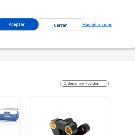
accede a precios especiales y compra en línea.
0
Cuenta
Mi Carrito
Aceptar
Más informacion
Cerrar
tu garantía
Nosotros