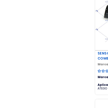
SUSPENSION
LUCES PRINCIPALES
ORING
PERNOS - ESPARRAGOS -
TORNILLOS
PIVOTE MANGUETA
PUERTAS
SENS
RETENES
COMB
Marca
SENSORES
SERVOEMBRAGUE
Marca
SISTEMA DE
Aplic
REFRIGERACION
ATEGO 
ACTRO
3332K
SISTEMA NEUMATICO
MB AC
4141K-
SUSPENSION CABINA
ATEGO 