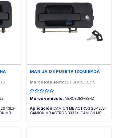
CHA
MANIJA DE PUERTA IZQUIERDA
RTS
Marca Repuesto:
DT SPARE PARTS
NZ
Marca vehículo:
MERCEDES-BENZ
 2643LS-
Aplicación
CAMION MB ACTROS 2643LS-
ON MB
CAMION MB ACTROS 3332K-CAMION MB
ROS
ACTROS 3335K-CAMION MB ACTROS
K-CAMION
4140K-CAMION MB ACTROS 4141K-CAMION
MB ATEGO 1726