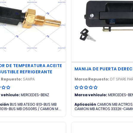
OR DE TEMPERATURA ACEITE
MANIJA DE PUERTA DERE
USTIBLE REFRIGERANTE
 Repuesto:
SAMPA
Marca Repuesto:
DT SPARE PA
 vehículo:
MERCEDES-BENZ
Marca vehículo:
MERCEDES-BE
ación
BUS MB ATEGO 813-BUS MB
Aplicación
CAMION MB ACTROS
1016-BUS MB O500RS / CAMION MB
CAMION MB ACTROS 3332K-CAMI
S 2643LS-CAMION MB ACTROS
ACTROS 3335K-CAMION MB ACT
-CAMION MB ACTROS 3335K-CAMION
4140K-CAMION MB ACTROS 4141
TROS 4140K-CAMION MB ACTROS
MB ATEGO 1726
CAMION MB ATEGO 1017-CAMION MB
1725-CAMION MB ATEGO 1726-