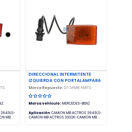
DIRECCIONAL INTERMITENTE
IZQUIERDA CON PORTALAMPARA
RTS
Marca Repuesto:
DT SPARE PARTS
NZ
Marca vehículo:
MERCEDES-BENZ
 2643LS-
Aplicación
CAMION MB ACTROS 2643LS-
ON MB
CAMION MB ACTROS 3332K-CAMION MB
ROS
ACTROS 3335K-CAMION MB ACTROS
N MB
4140K-CAMION MB ACTROS 4141K