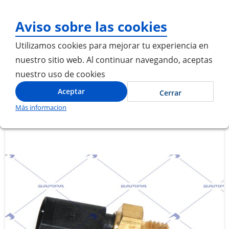
¡Gracias por visitarnos! Inic
Aviso sobre las cookies
Utilizamos cookies para mejorar tu experiencia en
nuestro sitio web. Al continuar navegando, aceptas
nuestro uso de cookies
SENSOR DE TEMPERATURA ACEITE COMBUSTIBLE
Inicio
REFRIGERANTE
Aceptar
Cerrar
Más informacion
Saltar
Saltar
al
al
final
comienzo
de
de
la
la
galería
galería
de
de
imágenes
imágenes