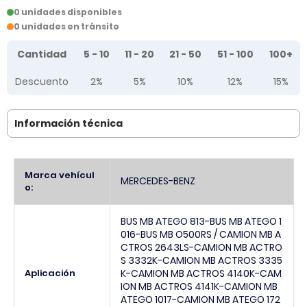
0 unidades disponibles
0 unidades en tránsito
Tier prices table
Cantidad
5 - 10
11 - 20
21 - 50
51 - 100
100+
Descuento
2%
5%
10%
12%
15%
Información técnica
Más
Marca vehícul
MERCEDES-BENZ
Información
o:
BUS MB ATEGO 813-BUS MB ATEGO 1
016-BUS MB O500RS / CAMION MB A
CTROS 2643LS-CAMION MB ACTRO
S 3332K-CAMION MB ACTROS 3335
Aplicación
K-CAMION MB ACTROS 4140K-CAM
ION MB ACTROS 4141K-CAMION MB
ATEGO 1017-CAMION MB ATEGO 172