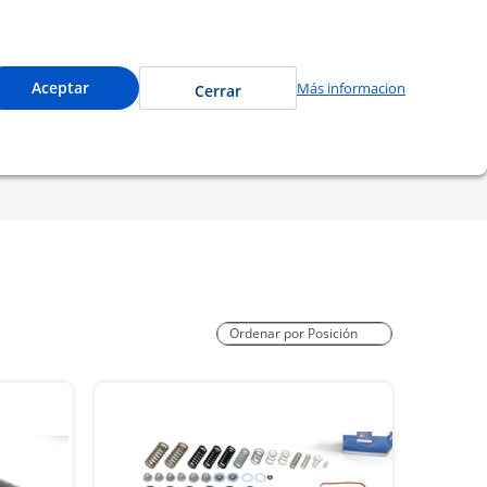
cede a precios especiales y compra en línea.
0
Cuenta
Mi Carrito
Aceptar
Más informacion
Cerrar
tu garantía
Nosotros