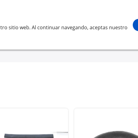
¡Gracias por visitarnos! Inicia sesión, ac
Buscar
scar
tro sitio web. Al continuar navegando, aceptas nuestro
LVO
SCANIA
RENAULT TRUCKS
OTROS
Solicita 