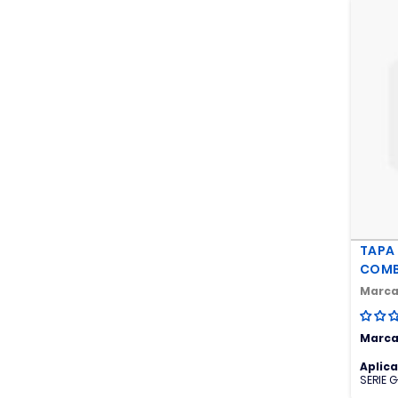
CONECTORES
CAJA DE VELOCIDADES
CAMARAS DE FRENO
CAMISAS - PISTONES -
ANILLOS MOTOR
CARDAN
CARTER
CAUCHOS
TAPA 
COJINETE EMBRAGUE
COMB
Marca
COMPRESOR DE AIRE
CONECTORES
Marca
CORREAS
Aplic
SERIE 
R
CRUCETA