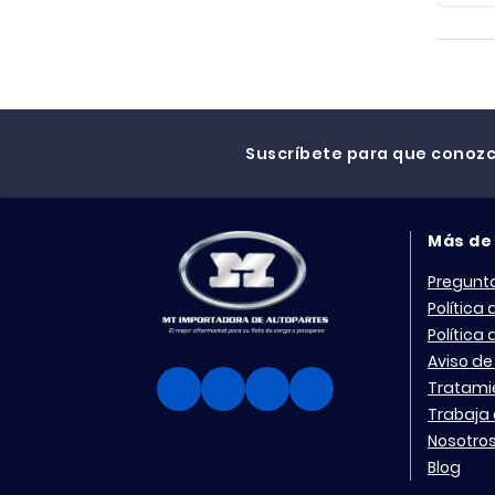
CUBO COMPLETO
CULATA
DEPOSITO EXPANSION
Suscríbete para que conoz
DIFERENCIAL
DIFERENCIAL R660
Más de
EJE DE LEVAS
Pregunt
ELECTRICOS
Política
Política
ELEVALUNAS
Aviso de
EMPAQUES
Tratami
Trabaja 
ENFRIADOR DE ACEITE
Nosotro
Blog
ENGRANAJE PLANETARIO