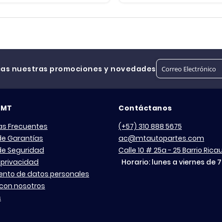
R-CAMION S SERIE T
cas nuestras promociones y novedades
 MT
Contáctanos
as Frecuentes
(+57) 310 888 5675
 de Garantías
ac@mtautopartes.com
 de Seguridad
Calle 10 # 25a - 25 Barrio Ric
 privacidad
Horario: lunes a viernes de 
ento de datos personales
con nosotros
s