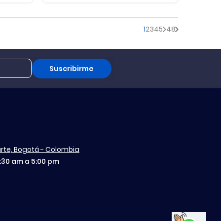
1
2
3
4
5
48
Suscribirme
aurte, Bogotá - Colombia
7:30 am a 5:00 pm