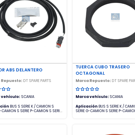
TUERCA CUBO TRASERO
OR ABS DELANTERO
OCTAGONAL
 Repuesto:
DT SPARE PARTS
Marca Repuesto:
DT SPARE PA
 vehículo:
SCANIA
Marca vehículo:
SCANIA
ación
BUS S SERIE K / CAMION S
Aplicación
BUS S SERIE K / CAM
G-CAMION S SERIE P-CAMION S SERIE
SERIE G-CAMION S SERIE P-CAMION
R