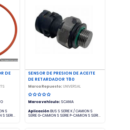
R DE
SENSOR DE PRESION DE ACEITE
DE RETARDADOR T80
RTS
Marca Repuesto:
UNIVERSAL
VO
Marca vehículo:
SCANIA
ION S
Aplicación
BUS S SERIE K / CAMION S
 S SERIE
SERIE G-CAMION S SERIE P-CAMION S SERIE
R