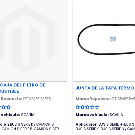
CAJA DEL FILTRO DE
JUNTA DE LA TAPA TERM
USTIBLE
 Repuesto:
DT SPARE PARTS
Marca Repuesto:
DT SPARE PA
 vehículo:
SCANIA
Marca vehículo:
SCANIA
ación
BUS S SERIE K / CAMION S
Aplicación
BUS S SERIE 4-BUS S 
G-CAMION S SERIE P-CAMION S SERIE
BUS S SERIE K-BUS S SERIE N / CA
SERIE G-CAMION S SERIE P-CAMION