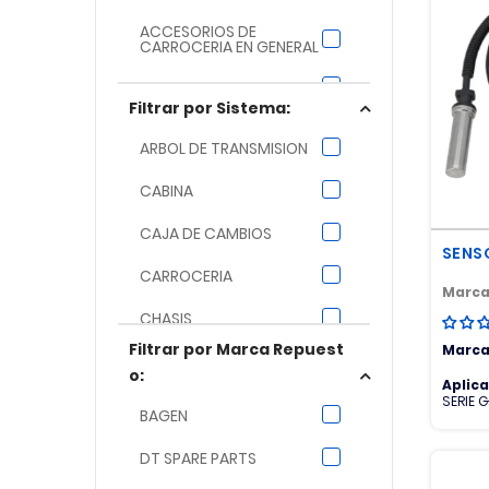
ACCESORIOS DE
CARROCERIA EN GENERAL
ACOPLAMIENTO
Filtrar por Sistema:
ACUMULADOR
RETARDADOR
ARBOL DE TRANSMISION
ADMISION
CABINA
AIRE ACONDICIONADO
CAJA DE CAMBIOS
SENS
AJUSTADOR DE FRENOS
CARROCERIA
Marca
ALIMENTACION
CHASIS
COMBUSTIBLE
Filtrar por Marca Repuest
Marca
COMBUSTIBLE Y ESCAPE
ALTERNADOR
o:
Aplic
SERIE 
CUBOS Y RUEDAS
AMORTIGUADOR
BAGEN
R
DIRECCION
APS
DT SPARE PARTS
ARANDELAS - PINES Y
EJE DELANTERO