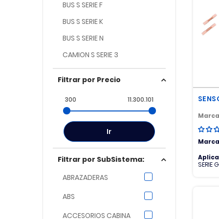
BUS S SERIE F
BUS S SERIE K
BUS S SERIE N
CAMION S SERIE 3
CAMION S SERIE G
Filtrar por Precio
CAMION S SERIE P
SENS
300
11.300.101
CAMION S SERIE R
Marca
CAMION S SERIE T
Ir
TODOS S SCANIA
Marca
Aplic
Filtrar por SubSistema:
SERIE 
R
ABRAZADERAS
ABS
ACCESORIOS CABINA