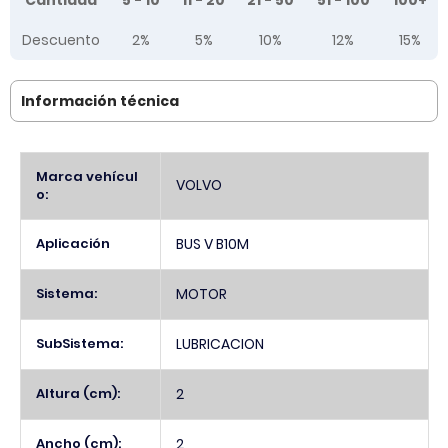
Cantidad
5 - 10
11 - 20
21 - 50
51 - 100
100+
Descuento
2%
5%
10%
12%
15%
Información técnica
Más
Marca vehícul
VOLVO
Información
o:
Aplicación
BUS V B10M
Sistema:
MOTOR
SubSistema:
LUBRICACION
Altura (cm):
2
Ancho (cm):
2