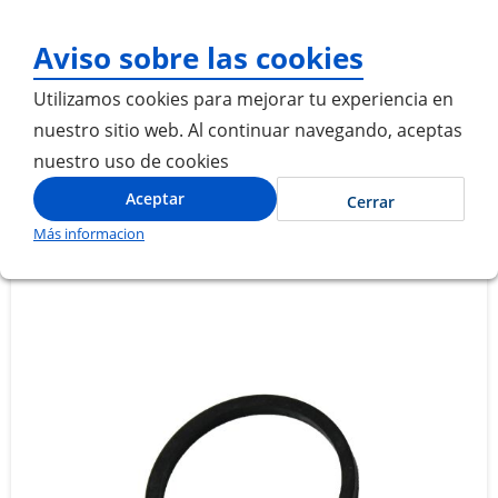
¡Gracias por visitarnos! Inicia
Aviso sobre las cookies
Utilizamos cookies para mejorar tu experiencia en
nuestro sitio web. Al continuar navegando, aceptas
nuestro uso de cookies
Inicio
ANILLO DEPOSITO ACEITE MOTOR
Aceptar
Cerrar
Más informacion
Saltar
Saltar
al
al
final
comienzo
de
de
la
la
galería
galería
de
de
imágenes
imágenes