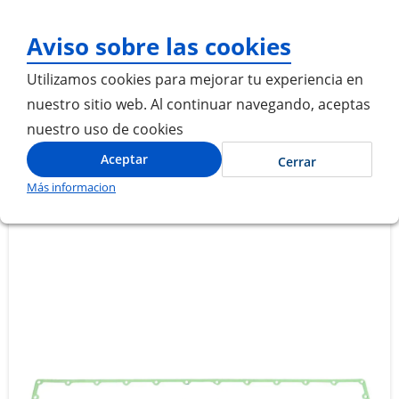
¡Gracias por visitarnos!
Aviso sobre las cookies
Utilizamos cookies para mejorar tu experiencia en
nuestro sitio web. Al continuar navegando, aceptas
nuestro uso de cookies
Inicio
EMPAQUE MULTIPLE DE ADMISION
Aceptar
Cerrar
Más informacion
Saltar
Saltar
al
al
final
comienzo
de
de
la
la
galería
galería
de
de
imágenes
imágenes