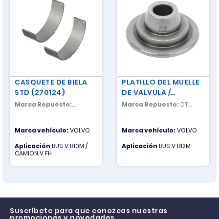
CASQUETE DE BIELA
PLATILLO DEL MUELLE
STD (270124)
DE VALVULA /
ARANDELA RESORTE
Marca Repuesto:
Marca Repuesto:
DT
DE VALVULA CULATA
NACIONAL
SPARE PARTS
Marca vehículo:
VOLVO
Marca vehículo:
VOLVO
Aplicación
BUS V B10M /
Aplicación
BUS V B12M
CAMION V FH
Suscríbete para que conozcas nuestras
promociones y novedades