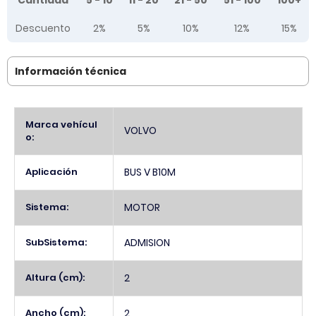
Cantidad
5 - 10
11 - 20
21 - 50
51 - 100
100+
Descuento
2%
5%
10%
12%
15%
Información técnica
Más
Marca vehícul
VOLVO
Información
o:
Aplicación
BUS V B10M
Sistema:
MOTOR
SubSistema:
ADMISION
Altura (cm):
2
Ancho (cm):
2