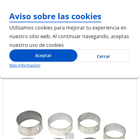
¡Gracias por visitarnos!
Aviso sobre las cookies
Utilizamos cookies para mejorar tu experiencia en
nuestro sitio web. Al continuar navegando, aceptas
nuestro uso de cookies
Inicio
BUJE EJE DE LEVAS CILINDRO # 4
Aceptar
Cerrar
Más informacion
Saltar
Saltar
al
al
final
comienzo
de
de
la
la
galería
galería
de
de
imágenes
imágenes