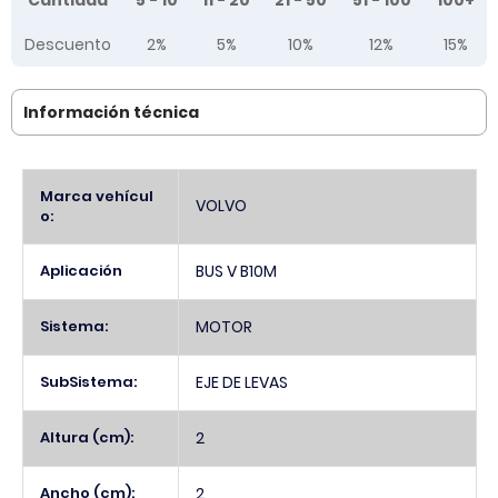
Cantidad
5 - 10
11 - 20
21 - 50
51 - 100
100+
Descuento
2%
5%
10%
12%
15%
Información técnica
Más
Marca vehícul
VOLVO
Información
o:
Aplicación
BUS V B10M
Sistema:
MOTOR
SubSistema:
EJE DE LEVAS
Altura (cm):
2
Ancho (cm):
2