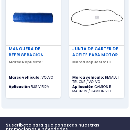
MANGUERA DE
JUNTA DE CARTER DE
REFRIGERACION
ACEITE PARA MOTOR
TURBO
D12
Marca Repuesto:
Marca Repuesto:
DT
NACIONAL
SPARE PARTS
Marca vehículo:
VOLVO
Marca vehículo:
RENAULT
TRUCKS / VOLVO
Aplicación
BUS V B12M
Aplicación
CAMION R
MAGNUM / CAMION V FH-
CAMION V FM-CAMION V
NH12
Suscríbete para que conozcas nuestras
promociones y novedades