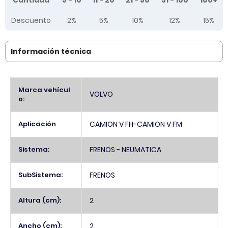
Cantidad
5 - 10
11 - 20
21 - 50
51 - 100
100+
Descuento
2%
5%
10%
12%
15%
Información técnica
Más
Marca vehícul
VOLVO
Información
o:
Aplicación
CAMION V FH-CAMION V FM
Sistema:
FRENOS - NEUMATICA
SubSistema:
FRENOS
Altura (cm):
2
Ancho (cm):
2