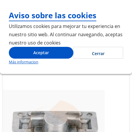
¡Gracias por visitarnos! Inicia
Aviso sobre las cookies
Utilizamos cookies para mejorar tu experiencia en
nuestro sitio web. Al continuar navegando, aceptas
nuestro uso de cookies
Inicio
TAPA Z-CAM
Aceptar
Cerrar
Más informacion
Saltar
Saltar
al
al
final
comienzo
de
de
la
la
galería
galería
de
de
imágenes
imágenes