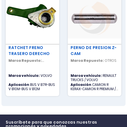
RATCHET FRENO
PERNO DE PRESION Z-
TRASERO DERECHO
CAM
Marca Repuesto:
Marca Repuesto:
OTROS
NACIONAL
Marca vehículo:
VOLVO
Marca vehículo:
RENAULT
TRUCKS / VOLVO
Aplicación
BUS V B7R-BUS
Aplicación
CAMION R
V B10M-BUS V B12M
KERAX-CAMION R PREMIUM /
CAMION V FH-CAMION V FM-
CAMION V NH12
Suscríbete para que conozcas nuestras
promociones y novedades