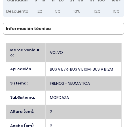
Cantidad
5 - 10
11 - 20
21 - 50
51 - 100
100+
Descuento
2%
5%
10%
12%
15%
Información técnica
Más
Marca vehícul
VOLVO
Información
o:
Aplicación
BUS V B7R-BUS V B10M-BUS V B12M
Sistema:
FRENOS - NEUMATICA
SubSistema:
MORDAZA
Altura (cm):
2
Ancho (cm):
2