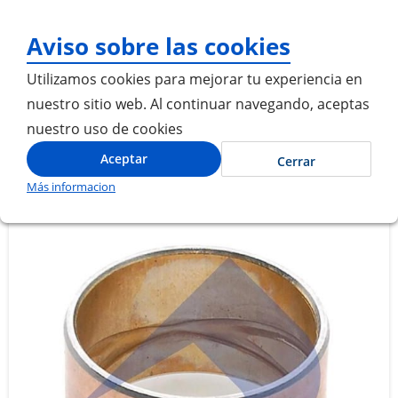
¡Gracias por visitarnos! I
Aviso sobre las cookies
Utilizamos cookies para mejorar tu experiencia en
nuestro sitio web. Al continuar navegando, aceptas
nuestro uso de cookies
Inicio
CASQUILLO EJE DE LEVA DE FRENO
Aceptar
Cerrar
Más informacion
Saltar
Saltar
al
al
final
comienzo
de
de
la
la
galería
galería
de
de
imágenes
imágenes