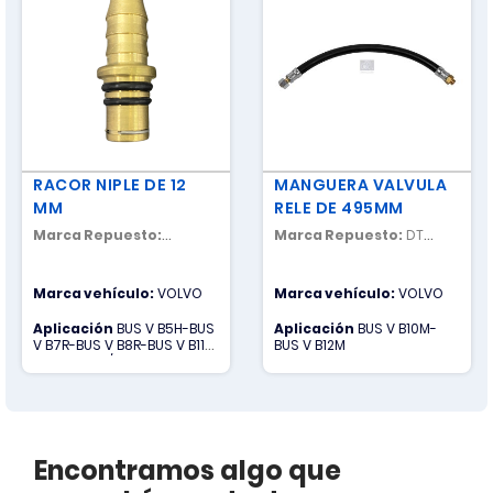
RACOR NIPLE DE 12
MANGUERA VALVULA
MM
RELE DE 495MM
Marca Repuesto:
Marca Repuesto:
DT
NACIONAL
SPARE PARTS
Marca vehículo:
VOLVO
Marca vehículo:
VOLVO
Aplicación
BUS V B5H-BUS
Aplicación
BUS V B10M-
V B7R-BUS V B8R-BUS V B11R-
BUS V B12M
BUS V B12M / CAMION V FH-
CAMION V FM-CAMION V VM
Encontramos algo que