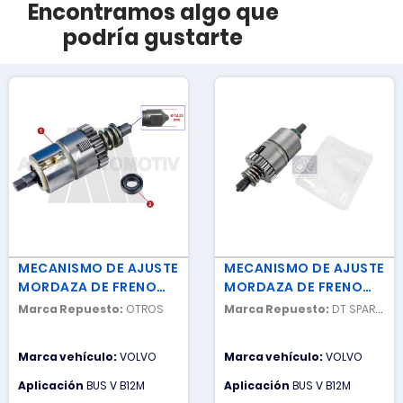
Encontramos algo que
podría gustarte
MECANISMO DE AJUSTE
MECANISMO DE AJUSTE
MORDAZA DE FRENO
MORDAZA DE FRENO
TRASERA DER
TRASERA DER
Marca Repuesto:
OTROS
Marca Repuesto:
DT SPARE
PARTS
Marca vehículo:
VOLVO
Marca vehículo:
VOLVO
Aplicación
BUS V B12M
Aplicación
BUS V B12M