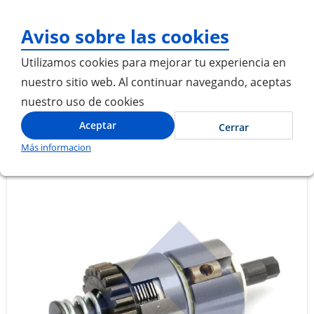
¡Gracias por visitarnos! Inici
Aviso sobre las cookies
Utilizamos cookies para mejorar tu experiencia en
nuestro sitio web. Al continuar navegando, aceptas
nuestro uso de cookies
Inicio
MECANISMO DE AJUSTE MORDAZA DE FRENO TRASERA DER
Aceptar
Cerrar
Más informacion
Saltar
Saltar
al
al
final
comienzo
de
de
la
la
galería
galería
de
de
imágenes
imágenes