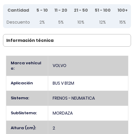
Tier prices table
Cantidad
5 - 10
11 - 20
21 - 50
51 - 100
100+
Descuento
2%
5%
10%
12%
15%
Información técnica
Más
Marca vehícul
VOLVO
Información
o:
Aplicación
BUS V B12M
Sistema:
FRENOS - NEUMATICA
SubSistema:
MORDAZA
Altura (cm):
2