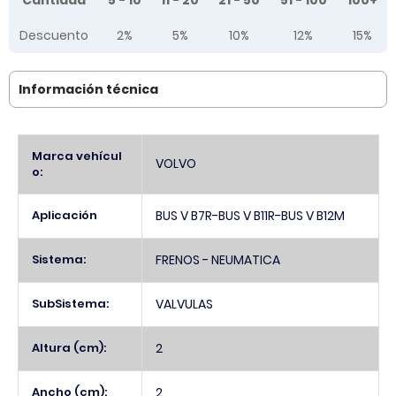
Cantidad
5 - 10
11 - 20
21 - 50
51 - 100
100+
Descuento
2%
5%
10%
12%
15%
Información técnica
Más
Marca vehícul
VOLVO
Información
o:
Aplicación
BUS V B7R-BUS V B11R-BUS V B12M
Sistema:
FRENOS - NEUMATICA
SubSistema:
VALVULAS
Altura (cm):
2
Ancho (cm):
2