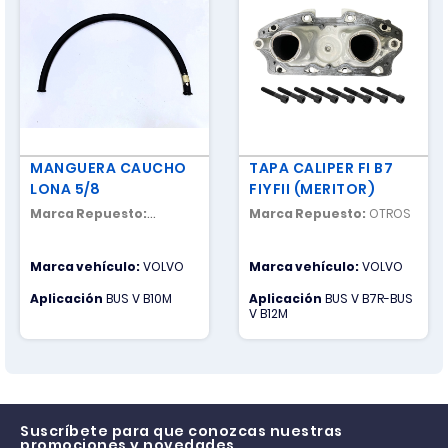
MANGUERA CAUCHO
TAPA CALIPER FI B7
LONA 5/8
FIYFII (MERITOR)
Marca Repuesto:
Marca Repuesto:
OTROS
NACIONAL
Marca vehículo:
VOLVO
Marca vehículo:
VOLVO
Aplicación
BUS V B10M
Aplicación
BUS V B7R-BUS
V B12M
Suscríbete para que conozcas nuestras
promociones y novedades