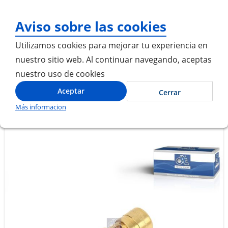
¡Gracias por visitarnos! 
Aviso sobre las cookies
Utilizamos cookies para mejorar tu experiencia en
nuestro sitio web. Al continuar navegando, aceptas
nuestro uso de cookies
Inicio
VALVULA DE SEGURIDAD
Aceptar
Cerrar
Más informacion
Saltar
Saltar
al
al
final
comienzo
de
de
la
la
galería
galería
de
de
imágenes
imágenes