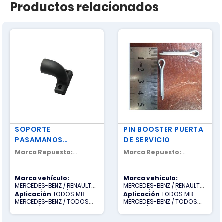
Productos relacionados
SOPORTE
PIN BOOSTER PUERTA
PASAMANOS
DE SERVICIO
SANFONA
Marca Repuesto:
Marca Repuesto:
NACIONAL
NACIONAL
Marca vehículo:
Marca vehículo:
MERCEDES-BENZ / RENAULT
MERCEDES-BENZ / RENAULT
TRUCKS / SCANIA / TODOS
TRUCKS / SCANIA / TODOS
Aplicación
TODOS MB
Aplicación
TODOS MB
OTROS / VOLVO
OTROS / VOLVO
MERCEDES-BENZ / TODOS
MERCEDES-BENZ / TODOS
OTROS / TODOS R RENAULT
OTROS / TODOS R RENAULT
TRUCKS / TODOS S SCANIA /
TRUCKS / TODOS S SCANIA /