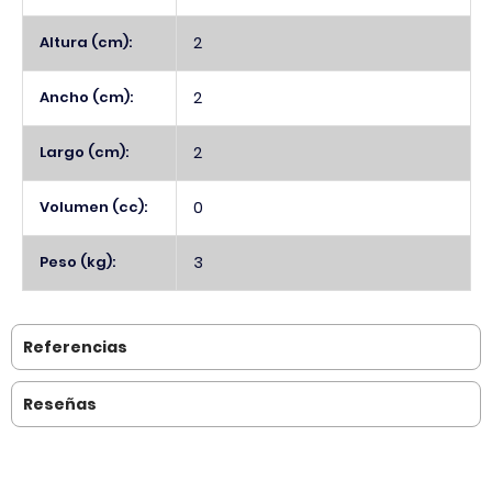
Altura (cm):
2
Ancho (cm):
2
Largo (cm):
2
Volumen (cc):
0
Peso (kg):
3
Referencias
Reseñas