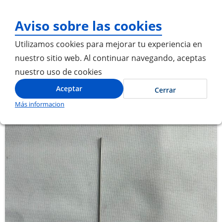
¡Gracias por visitarnos!
Aviso sobre las cookies
Utilizamos cookies para mejorar tu experiencia en
nuestro sitio web. Al continuar navegando, aceptas
nuestro uso de cookies
Inicio
RESORTE MICROSWITCH APERTURA PUERTAS
Aceptar
Cerrar
Más informacion
Saltar
Saltar
al
al
final
comienzo
de
de
la
la
galería
galería
de
de
imágenes
imágenes