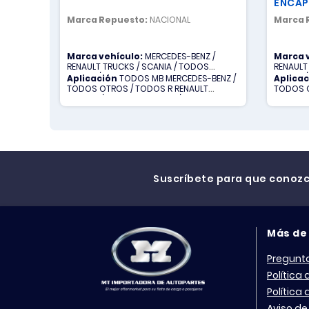
ENCA
Marca Repuesto:
NACIONAL
Marca 
Marca vehículo:
MERCEDES-BENZ /
Marca 
RENAULT TRUCKS / SCANIA / TODOS
RENAULT
OTROS / VOLVO
OTROS /
Aplicación
TODOS MB MERCEDES-BENZ /
Aplica
TODOS OTROS / TODOS R RENAULT
TODOS O
TRUCKS / TODOS S SCANIA / TODOS V
TRUCKS 
VOLVO
VOLVO
Suscríbete para que conoz
Más de
Pregunt
Política
Política
Aviso de