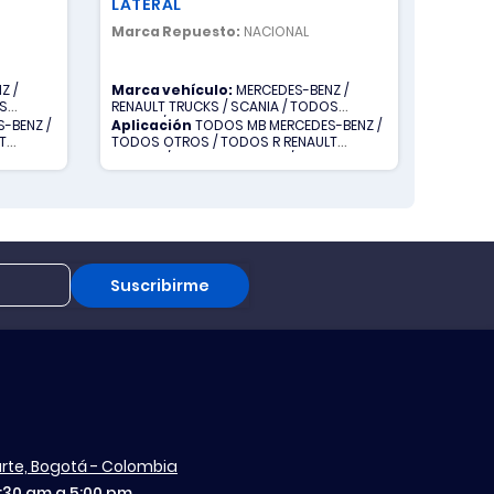
LATERAL
Marca Repuesto:
NACIONAL
Marca 
Z /
Marca vehículo:
MERCEDES-BENZ /
Marca 
OS
RENAULT TRUCKS / SCANIA / TODOS
RENAULT
OTROS / VOLVO
OTROS 
-BENZ /
Aplicación
TODOS MB MERCEDES-BENZ /
Aplica
T
TODOS OTROS / TODOS R RENAULT
TODOS 
OS V
TRUCKS / TODOS S SCANIA / TODOS V
TRUCKS
VOLVO
VOLVO
Suscribirme
aurte, Bogotá - Colombia
7:30 am a 5:00 pm