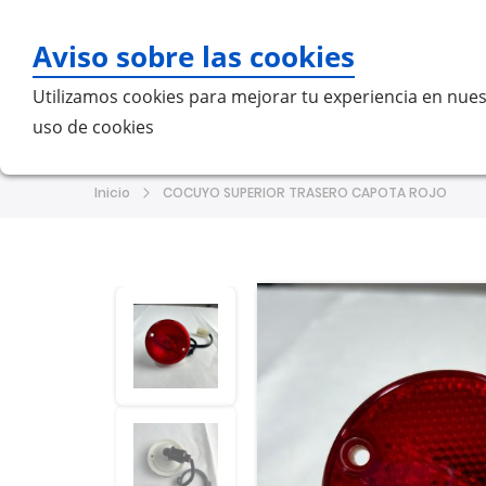
Aviso sobre las cookies
Bu
Utilizamos cookies para mejorar tu experiencia en nues
uso de cookies
Home
MERCEDES-BENZ
VO
Inicio
COCUYO SUPERIOR TRASERO CAPOTA ROJO
Saltar
Saltar
al
al
final
comienzo
de
de
la
la
galería
galería
de
de
imágenes
imágenes