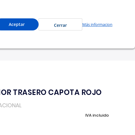
precios especiales y compra en línea.
0
Cuenta
Mi Carrito
Aceptar
Más informacion
Cerrar
tu garantía
Nosotros
IOR TRASERO CAPOTA ROJO
ACIONAL
IVA incluido