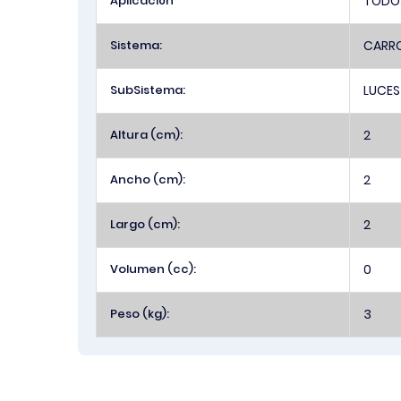
Aplicación
TODOS
Sistema:
CARR
SubSistema:
LUCES
Altura (cm):
2
Ancho (cm):
2
Largo (cm):
2
Volumen (cc):
0
Peso (kg):
3