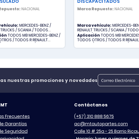
PSULADO
DISCAPACITADOS
Repuesto:
NACIONAL
Marca Repuesto:
NACIONAL
vehículo:
MERCEDES-BENZ /
Marca vehículo:
MERCEDES-BEN
 TRUCKS / SCANIA / TODOS
RENAULT TRUCKS / SCANIA / TOD
 VOLVO
OTROS / VOLVO
ción
TODOS MB MERCEDES-BENZ /
Aplicación
TODOS MB MERCEDES
TROS / TODOS R RENAULT
TODOS OTROS / TODOS R RENAUL
/ TODOS S SCANIA / TODOS V
TRUCKS / TODOS S SCANIA / TOD
VOLVO
cas nuestras promociones y novedades
 MT
Contáctanos
as Frecuentes
(+57) 310 888 5675
 de Garantías
ac@mtautopartes.com
 de Seguridad
Calle 10 # 25a - 25 Barrio Ric
 privacidad
Horario: lunes a viernes de 