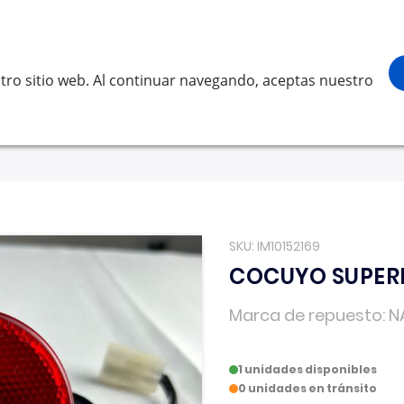
¡Gracias por visitarnos! Inicia sesión, accede a 
Buscar
scar
tro sitio web. Al continuar navegando, aceptas nuestro
LVO
SCANIA
RENAULT TRUCKS
OTROS
Solicita 
SKU
IM10152169
COCUYO SUPER
Marca de repuesto
N
1 unidades disponibles
0 unidades en tránsito