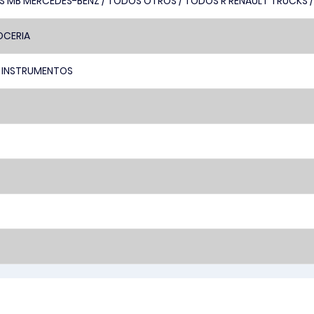
 MB MERCEDES-BENZ / TODOS OTROS / TODOS R RENAULT TRUCKS /
OCERIA
 INSTRUMENTOS