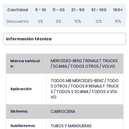
Tier prices table
Cantidad
5 - 10
11 - 20
21 - 50
51 - 100
100+
Descuento
2%
5%
10%
12%
15%
Información técnica
Más
MERCEDES-BENZ / RENAULT TRUCKS
Marca vehícul
Información
o:
/ SCANIA / TODOS OTROS / VOLVO
TODOS MB MERCEDES-BENZ / TODO
S OTROS / TODOS R RENAULT TRUCK
Aplicación
S / TODOS S SCANIA / TODOS V VOL
VO
Sistema:
CARROCERIA
SubSistema:
TUBOS Y MANGUERAS