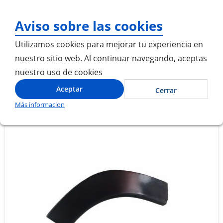
¡Gracias por visitarnos! 
Aviso sobre las cookies
Utilizamos cookies para mejorar tu experiencia en
nuestro sitio web. Al continuar navegando, aceptas
nuestro uso de cookies
Inicio
PUNTERA CURVA BOTAGUA DEL IQ GRAN VIALE
Aceptar
Cerrar
Más informacion
Saltar
Saltar
al
al
final
comienzo
de
de
la
la
galería
galería
de
de
imágenes
imágenes