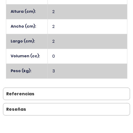
Altura (cm):
2
Ancho (cm):
2
Largo (cm):
2
Volumen (cc):
0
Peso (kg):
3
Referencias
Reseñas