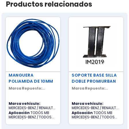
Productos relacionados
MANGUERA
SOPORTE BASE SILLA
POLIAMIDA DE 10MM
DOBLE PROMIURBAN
Marca Repuesto:
Marca Repuesto:
NACIONAL
NACIONAL
Marca vehículo:
Marca vehículo:
MERCEDES-BENZ / RENAULT
MERCEDES-BENZ / RENAULT
TRUCKS / SCANIA / TODOS
TRUCKS / SCANIA / TODOS
Aplicación
TODOS MB
Aplicación
TODOS MB
OTROS / VOLVO
OTROS / VOLVO
MERCEDES-BENZ / TODOS
MERCEDES-BENZ / TODOS
OTROS / TODOS R RENAULT
OTROS / TODOS R RENAULT
TRUCKS / TODOS S SCANIA /
TRUCKS / TODOS S SCANIA /