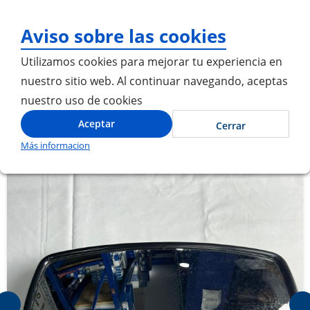
¡Gracias por visitarnos! 
Aviso sobre las cookies
Utilizamos cookies para mejorar tu experiencia en
nuestro sitio web. Al continuar navegando, aceptas
nuestro uso de cookies
Inicio
ESPEJO LATERAL
Aceptar
Cerrar
Más informacion
Saltar
Saltar
al
al
final
comienzo
de
de
la
la
galería
galería
de
de
imágenes
imágenes