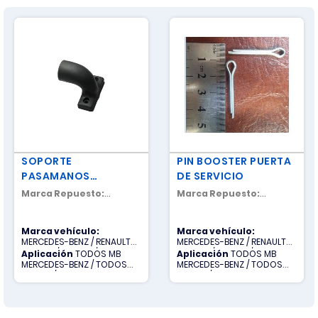
SOPORTE
PIN BOOSTER PUERTA
PASAMANOS
DE SERVICIO
SANFONA
Marca Repuesto:
Marca Repuesto:
NACIONAL
NACIONAL
Marca vehículo:
Marca vehículo:
MERCEDES-BENZ / RENAULT
MERCEDES-BENZ / RENAULT
TRUCKS / SCANIA / TODOS
TRUCKS / SCANIA / TODOS
Aplicación
TODOS MB
Aplicación
TODOS MB
OTROS / VOLVO
OTROS / VOLVO
MERCEDES-BENZ / TODOS
MERCEDES-BENZ / TODOS
OTROS / TODOS R RENAULT
OTROS / TODOS R RENAULT
TRUCKS / TODOS S SCANIA /
TRUCKS / TODOS S SCANIA /
TODOS V VOLVO
TODOS V VOLVO