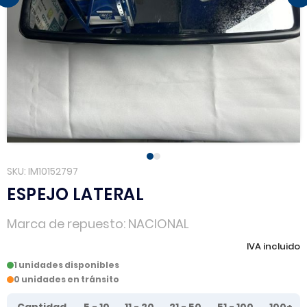
SKU
IM10152797
ESPEJO LATERAL
Marca de repuesto
NACIONAL
IVA incluido
1 unidades disponibles
0 unidades en tránsito
Tier prices table