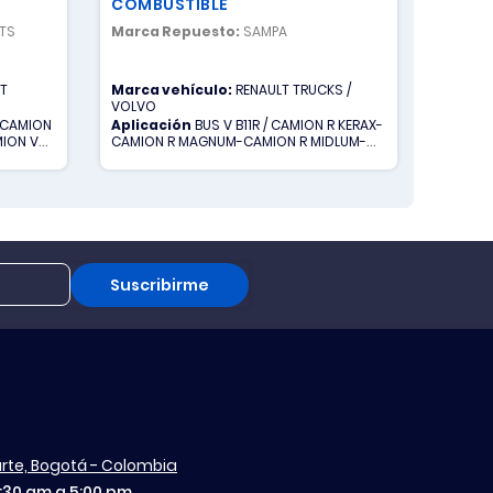
COMBUSTIBLE
ORIGI
RTS
Marca Repuesto:
SAMPA
Marca 
LT
Marca vehículo:
RENAULT TRUCKS /
Marca 
VOLVO
 CAMION
Aplicación
BUS V B11R / CAMION R KERAX-
Aplica
MION V
CAMION R MAGNUM-CAMION R MIDLUM-
CAMION R PREMIUM
Suscribirme
aurte, Bogotá - Colombia
7:30 am a 5:00 pm