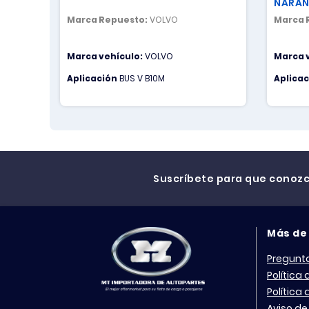
NARAN
Marca Repuesto:
VOLVO
Marca 
Marca vehículo:
VOLVO
Marca 
Aplicación
BUS V B10M
Aplica
Suscríbete para que conoz
Más de
Pregunt
Política
Política
Aviso de