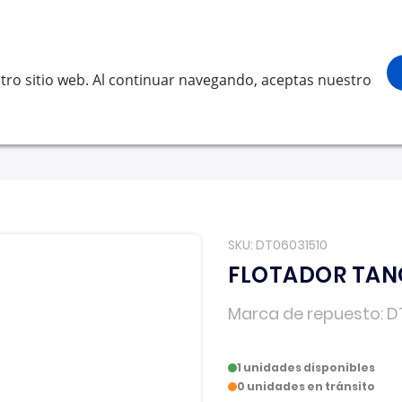
¡Gracias por visitarnos! Inicia sesión, accede a
Buscar
scar
tro sitio web. Al continuar navegando, aceptas nuestro
LVO
SCANIA
RENAULT TRUCKS
OTROS
Solicita 
SKU
DT06031510
FLOTADOR TAN
Marca de repuesto
D
1 unidades disponibles
0 unidades en tránsito