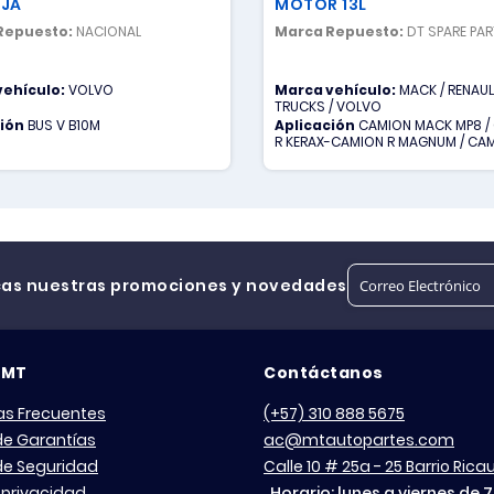
JA
MOTOR 13L
Repuesto:
NACIONAL
Marca Repuesto:
DT SPARE PA
vehículo:
VOLVO
Marca vehículo:
MACK / RENAU
TRUCKS / VOLVO
ción
BUS V B10M
Aplicación
CAMION MACK MP8 /
R KERAX-CAMION R MAGNUM / CA
FH-CAMION V FM
cas nuestras promociones y novedades
 MT
Contáctanos
as Frecuentes
(+57) 310 888 5675
 de Garantías
ac@mtautopartes.com
 de Seguridad
Calle 10 # 25a - 25 Barrio Ric
 privacidad
Horario: lunes a viernes de 