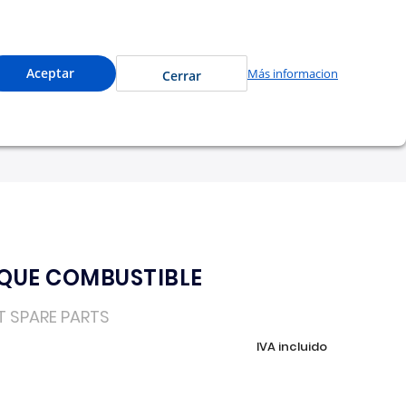
 precios especiales y compra en línea.
0
Cuenta
Mi Carrito
Aceptar
Más informacion
Cerrar
tu garantía
Nosotros
QUE COMBUSTIBLE
T SPARE PARTS
IVA incluido