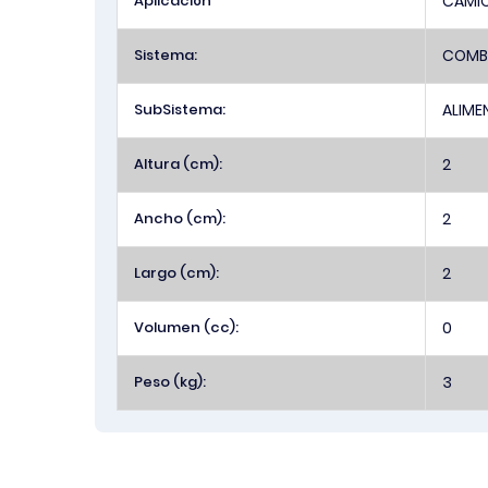
Aplicación
CAMI
Sistema:
COMBU
SubSistema:
ALIME
Altura (cm):
2
Ancho (cm):
2
Largo (cm):
2
Volumen (cc):
0
Peso (kg):
3