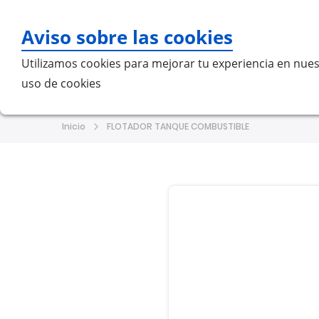
Aviso sobre las cookies
Bu
Utilizamos cookies para mejorar tu experiencia en nues
uso de cookies
Home
MERCEDES-BENZ
VO
Inicio
FLOTADOR TANQUE COMBUSTIBLE
Saltar
Saltar
al
al
final
comienzo
de
de
la
la
galería
galería
de
de
imágenes
imágenes