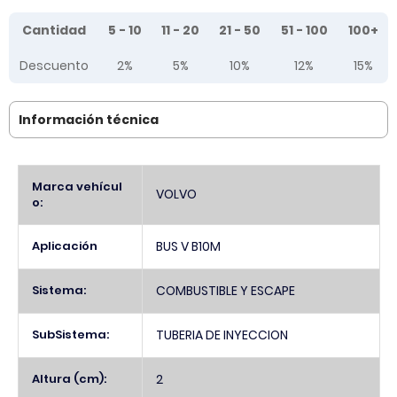
Tier prices table
Cantidad
5 - 10
11 - 20
21 - 50
51 - 100
100+
Descuento
2%
5%
10%
12%
15%
Información técnica
Más
Marca vehícul
VOLVO
Información
o:
Aplicación
BUS V B10M
Sistema:
COMBUSTIBLE Y ESCAPE
SubSistema:
TUBERIA DE INYECCION
Altura (cm):
2