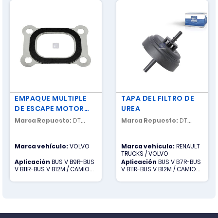
EMPAQUE MULTIPLE
TAPA DEL FILTRO DE
DE ESCAPE MOTOR
UREA
D12
Marca Repuesto:
DT
Marca Repuesto:
DT
SPARE PARTS
SPARE PARTS
Marca vehículo:
VOLVO
Marca vehículo:
RENAULT
TRUCKS / VOLVO
Aplicación
BUS V B9R-BUS
Aplicación
BUS V B7R-BUS
V B11R-BUS V B12M / CAMION
V B11R-BUS V B12M / CAMION
V FH-CAMION V FM
R KERAX-CAMION R
MAGNUM-CAMION R
MIDLUM-CAMION R PREMIUM /
CAMION V VM