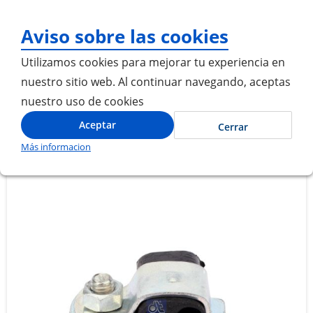
¡Gracias por visitarnos! Inic
Aviso sobre las cookies
Utilizamos cookies para mejorar tu experiencia en
nuestro sitio web. Al continuar navegando, aceptas
nuestro uso de cookies
Inicio
ABRAZADERA TUBERIAS DE INYECCION
Aceptar
Cerrar
Más informacion
Saltar
Saltar
al
al
final
comienzo
de
de
la
la
galería
galería
de
de
imágenes
imágenes