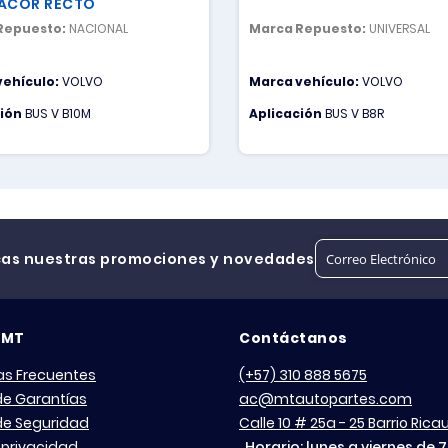
ACOR RECTO
Repuesto:
NACIONAL
Marca Repuesto:
UNIVERSAL
vehículo:
VOLVO
Marca vehículo:
VOLVO
ción
BUS V B10M
Aplicación
BUS V B8R
cas nuestras promociones y novedades
 MT
Contáctanos
as Frecuentes
(+57) 310 888 5675
 de Garantías
ac@mtautopartes.com
 de Seguridad
Calle 10 # 25a - 25 Barrio Ric
 privacidad
Horario: lunes a viernes de 