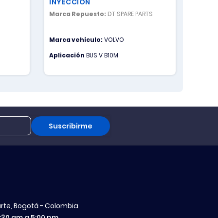
INYECCION
INYEC
Marca Repuesto:
DT SPARE PARTS
Marca 
Marca vehículo:
VOLVO
Marca 
VOLVO
Aplicación
BUS V B10M
Aplica
KERAX-
PREMIUM
Suscribirme
aurte, Bogotá - Colombia
7:30 am a 5:00 pm