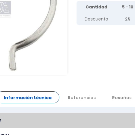
Tier prices table
Cantidad
5 - 10
Descuento
2%
Información técnica
Referencias
Reseñas
O