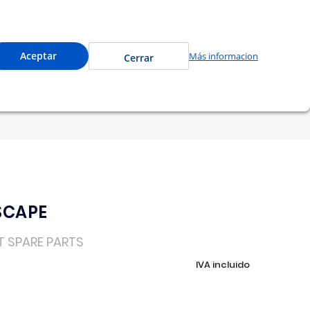
de a precios especiales y compra en línea.
0
Cuenta
Mi Carrito
Aceptar
Más informacion
Cerrar
tu garantía
Nosotros
SCAPE
T SPARE PARTS
IVA incluido