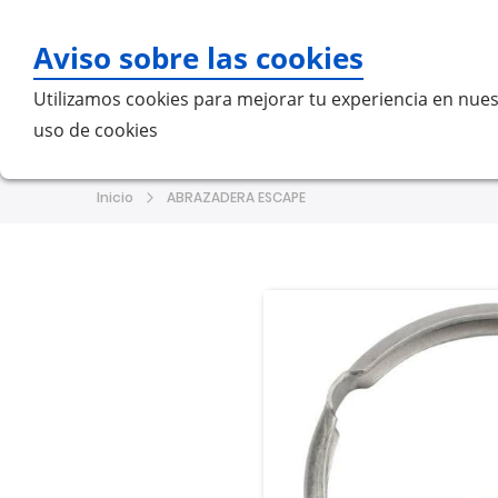
Aviso sobre las cookies
Bu
Utilizamos cookies para mejorar tu experiencia en nues
uso de cookies
Home
MERCEDES-BENZ
VO
Inicio
ABRAZADERA ESCAPE
Saltar
Saltar
al
al
final
comienzo
de
de
la
la
galería
galería
de
de
imágenes
imágenes