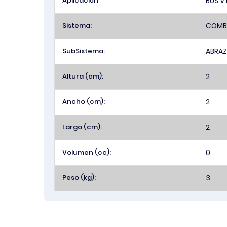
Aplicación
BUS V
Sistema:
COMBU
SubSistema:
ABRA
Altura (cm):
2
Ancho (cm):
2
Largo (cm):
2
Volumen (cc):
0
Peso (kg):
3