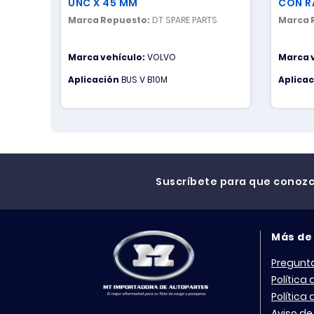
UNC X 45 MM
CON R
Marca Repuesto:
DT SPARE PARTS
Marca 
Marca vehículo:
VOLVO
Marca 
Aplicación
BUS V B10M
Aplica
Suscríbete para que conoz
Más de
Pregunt
Política
Política
Aviso de