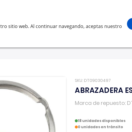
¡Gracias por visitarnos! Inicia sesión, acce
Buscar
scar
tro sitio web. Al continuar navegando, aceptas nuestro
LVO
SCANIA
RENAULT TRUCKS
OTROS
Solicita 
SKU
DT09030497
ABRAZADERA E
Marca de repuesto
D
18 unidades disponibles
0 unidades en tránsito