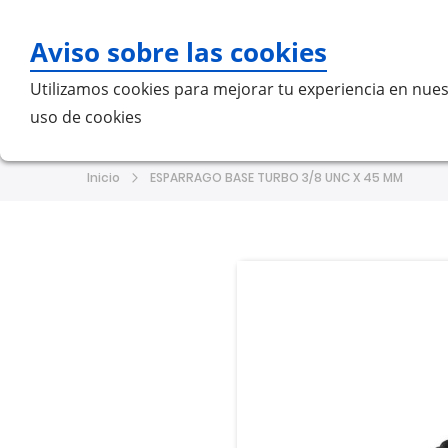
Aviso sobre las cookies
Bu
Utilizamos cookies para mejorar tu experiencia en nues
uso de cookies
Home
MERCEDES-BENZ
VO
Inicio
ESPARRAGO BASE TURBO 3/8 UNC X 45 MM
Saltar
Saltar
al
al
final
comienzo
de
de
la
la
galería
galería
de
de
imágenes
imágenes