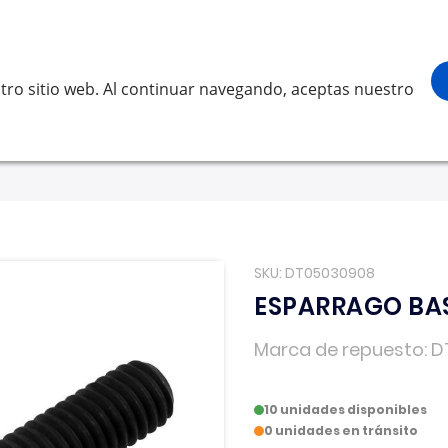
¡Gracias por visitarnos! Inicia sesión, a
Buscar
scar
tro sitio web. Al continuar navegando, aceptas nuestro
LVO
SCANIA
RENAULT TRUCKS
OTROS
Solicita 
SKU
DT05030908
ESPARRAGO BAS
Marca de repuesto
D
10 unidades disponibles
0 unidades en tránsito