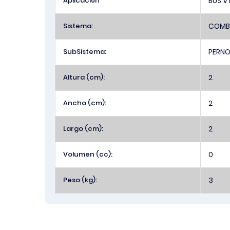
Aplicación
BUS V
Sistema:
COMBU
SubSistema:
PERNO
Altura (cm):
2
Ancho (cm):
2
Largo (cm):
2
Volumen (cc):
0
Peso (kg):
3