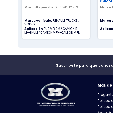
64MM 
UNC
Marca Repuesto:
DT SPARE PARTS
Marca 
Marca vehículo:
RENAULT TRUCKS /
Marca 
VOLVO
Aplicación
BUS V B12M / CAMION R
Aplica
MAGNUM / CAMION V FH-CAMION V FM
Suscríbete para que conoz
Más de
Pregunt
Política
Política
Aviso de