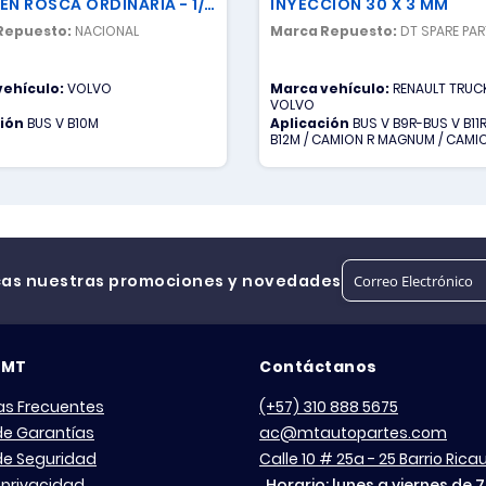
EN ROSCA ORDINARIA - 1/2
INYECCION 30 X 3 MM
Repuesto:
NACIONAL
Marca Repuesto:
DT SPARE PA
vehículo:
VOLVO
Marca vehículo:
RENAULT TRUCK
VOLVO
ción
BUS V B10M
Aplicación
BUS V B9R-BUS V B11
B12M / CAMION R MAGNUM / CAMIO
CAMION V FM
cas nuestras promociones y novedades
 MT
Contáctanos
as Frecuentes
(+57) 310 888 5675
 de Garantías
ac@mtautopartes.com
 de Seguridad
Calle 10 # 25a - 25 Barrio Ric
 privacidad
Horario: lunes a viernes de 