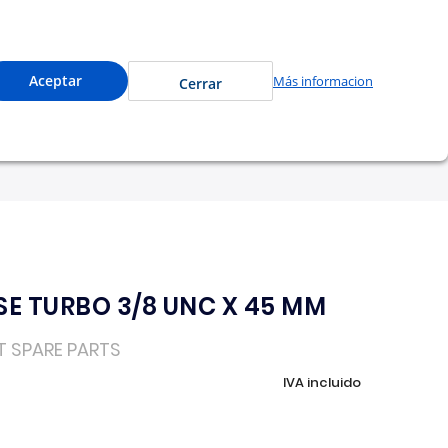
ccede a precios especiales y compra en línea.
0
Cuenta
Mi Carrito
Aceptar
Más informacion
Cerrar
tu garantía
Nosotros
E TURBO 3/8 UNC X 45 MM
T SPARE PARTS
IVA incluido