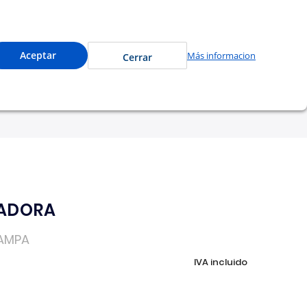
cede a precios especiales y compra en línea.
0
Cuenta
Mi Carrito
Aceptar
Más informacion
Cerrar
tu garantía
Nosotros
LADORA
AMPA
IVA incluido