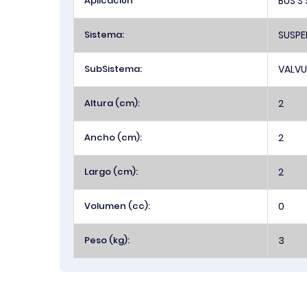
Aplicación
BUS S 
Sistema:
SUSPE
SubSistema:
VALVU
Altura (cm):
2
Ancho (cm):
2
Largo (cm):
2
Volumen (cc):
0
Peso (kg):
3