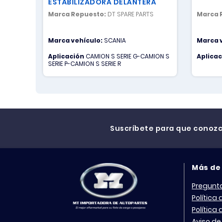
ESTABILIZADORA DELANTERA
Marca Repuesto:
DT SPARE PARTS
Marca 
Marca vehículo:
SCANIA
Marca 
Aplicación
CAMION S SERIE G-CAMION S
Aplica
SERIE P-CAMION S SERIE R
Suscríbete para que conoz
Más de
Pregunt
Política
Política
Aviso de