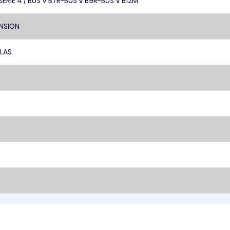
SERIE 4 / BUS V B7R-BUS V B9R-BUS V B12M
NSION
LAS