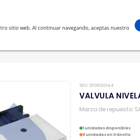
¡Gracias por visitarnos! Inicia sesión, ac
Buscar
scar
tro sitio web. Al continuar navegando, aceptas nuestro
LVO
SCANIA
RENAULT TRUCKS
OTROS
Solicita 
SKU
SP06120144
VALVULA NIVE
Marca de repuesto
S
1 unidades disponibles
0 unidades en tránsito