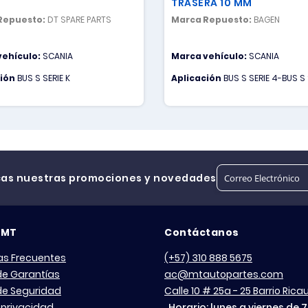
TRASERA 10 MM
Repuesto:
DT SPARE PARTS
Marca Repuesto:
BAGEN
vehículo:
SCANIA
Marca vehículo:
SCANIA
ción
BUS S SERIE K
Aplicación
BUS S SERIE 4-BUS S 
cas nuestras promociones y novedades
 MT
Contáctanos
as Frecuentes
(+57) 310 888 5675
 de Garantías
ac@mtautopartes.com
 de Seguridad
Calle 10 # 25a - 25 Barrio Ric
 privacidad
Horario: lunes a viernes de 