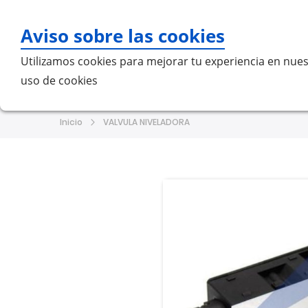
Aviso sobre las cookies
Bu
Utilizamos cookies para mejorar tu experiencia en nues
uso de cookies
Home
MERCEDES-BENZ
VO
Inicio
VALVULA NIVELADORA
Saltar
Saltar
al
al
final
comienzo
de
de
la
la
galería
galería
de
de
imágenes
imágenes