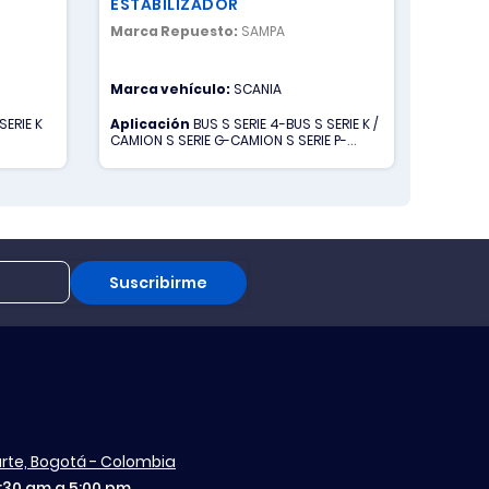
ESTABILIZADOR
SUSPE
Marca Repuesto:
SAMPA
Marca 
Marca vehículo:
SCANIA
Marca 
SERIE K
Aplicación
BUS S SERIE 4-BUS S SERIE K /
Aplica
CAMION S SERIE G-CAMION S SERIE P-
SERIE G
CAMION S SERIE R
R
Suscribirme
aurte, Bogotá - Colombia
7:30 am a 5:00 pm