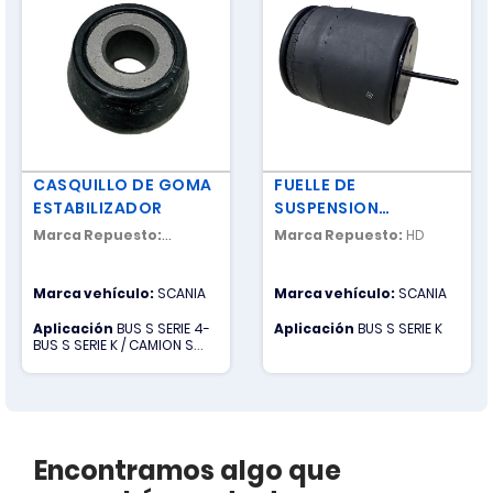
CASQUILLO DE GOMA
FUELLE DE
ESTABILIZADOR
SUSPENSION
AUTOMATICA CON
Marca Repuesto:
Marca Repuesto:
HD
PISTON ACERO
NACIONAL
Marca vehículo:
SCANIA
Marca vehículo:
SCANIA
Aplicación
BUS S SERIE 4-
Aplicación
BUS S SERIE K
BUS S SERIE K / CAMION S
SERIE G-CAMION S SERIE P-
CAMION S SERIE R
Encontramos algo que