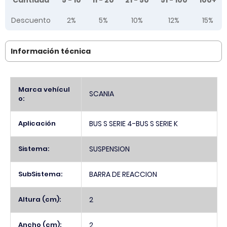
Cantidad
5 - 10
11 - 20
21 - 50
51 - 100
100+
Descuento
2%
5%
10%
12%
15%
Información técnica
Más
Marca vehícul
SCANIA
Información
o:
Aplicación
BUS S SERIE 4-BUS S SERIE K
Sistema:
SUSPENSION
SubSistema:
BARRA DE REACCION
Altura (cm):
2
Ancho (cm):
2