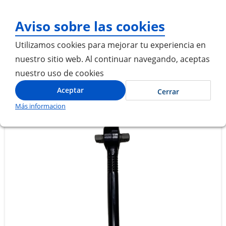
¡Gracias por visitarnos! Inic
Aviso sobre las cookies
Utilizamos cookies para mejorar tu experiencia en
nuestro sitio web. Al continuar navegando, aceptas
nuestro uso de cookies
Inicio
BARRA DE REACCION
Aceptar
Cerrar
Más informacion
Saltar
Saltar
al
al
final
comienzo
de
de
la
la
galería
galería
de
de
imágenes
imágenes