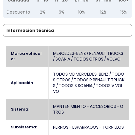
Cantidad
5 - 10
11 - 20
21 - 50
51 - 100
100+
Descuento
2%
5%
10%
12%
15%
Información técnica
Más
MERCEDES-BENZ / RENAULT TRUCKS
Marca vehícul
Información
o:
/ SCANIA / TODOS OTROS / VOLVO
TODOS MB MERCEDES-BENZ / TODO
S OTROS / TODOS R RENAULT TRUCK
Aplicación
S / TODOS S SCANIA / TODOS V VOL
VO
MANTENIMIENTO - ACCESORIOS - O
Sistema:
TROS
SubSistema:
PERNOS - ESPARRAGOS - TORNILLOS