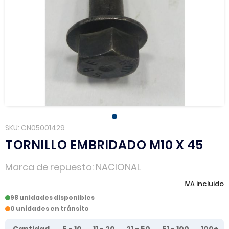
SKU
CN05001429
TORNILLO EMBRIDADO M10 X 45
Marca de repuesto
NACIONAL
IVA incluido
98 unidades disponibles
0 unidades en tránsito
Tier prices table