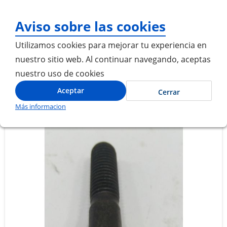
¡Gracias por visitarnos
Aviso sobre las cookies
Utilizamos cookies para mejorar tu experiencia en
nuestro sitio web. Al continuar navegando, aceptas
nuestro uso de cookies
Inicio
TORNILLO EMBRIDADO M10 X 45
Aceptar
Cerrar
Más informacion
Saltar
Saltar
al
al
final
comienzo
de
de
la
la
galería
galería
de
de
imágenes
imágenes