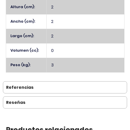
Altura (cm):
2
Ancho (cm):
2
Largo (cm):
2
Volumen (cc):
0
Peso (kg):
3
Referencias
Reseñas
Productos relacionados