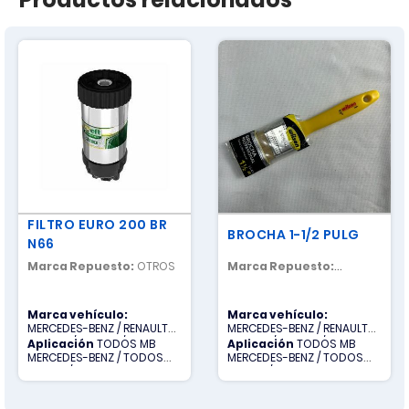
FILTRO EURO 200 BR
BROCHA 1-1/2 PULG
N66
Marca Repuesto:
OTROS
Marca Repuesto:
NACIONAL
Marca vehículo:
Marca vehículo:
MERCEDES-BENZ / RENAULT
MERCEDES-BENZ / RENAULT
TRUCKS / SCANIA / TODOS
TRUCKS / SCANIA / TODOS
Aplicación
TODOS MB
Aplicación
TODOS MB
OTROS / VOLVO
OTROS / VOLVO
MERCEDES-BENZ / TODOS
MERCEDES-BENZ / TODOS
OTROS / TODOS R RENAULT
OTROS / TODOS R RENAULT
TRUCKS / TODOS S SCANIA /
TRUCKS / TODOS S SCANIA /
TODOS V VOLVO
TODOS V VOLVO