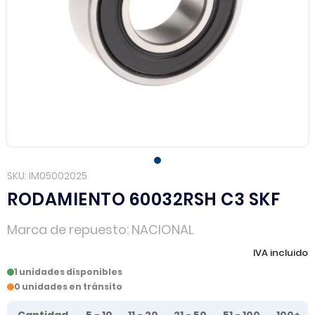
SKU
IM05002025
RODAMIENTO 60032RSH C3 SKF
Marca de repuesto
NACIONAL
IVA incluido
1 unidades disponibles
0 unidades en tránsito
Tier prices table