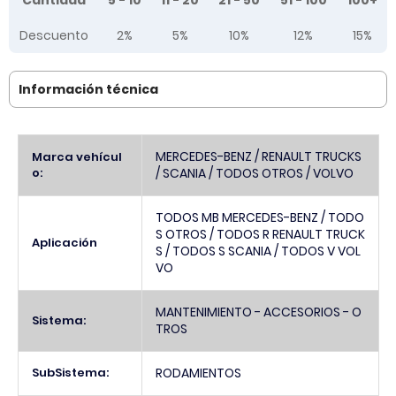
Cantidad
5 - 10
11 - 20
21 - 50
51 - 100
100+
Descuento
2%
5%
10%
12%
15%
Información técnica
Más
MERCEDES-BENZ / RENAULT TRUCKS
Marca vehícul
Información
o:
/ SCANIA / TODOS OTROS / VOLVO
TODOS MB MERCEDES-BENZ / TODO
S OTROS / TODOS R RENAULT TRUCK
Aplicación
S / TODOS S SCANIA / TODOS V VOL
VO
MANTENIMIENTO - ACCESORIOS - O
Sistema:
TROS
SubSistema:
RODAMIENTOS