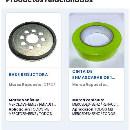
CINTA DE
BASE REDUCTORA
ENMASCARAR DE 1
PULG COLOR VERDE /
Marca Repuesto:
OTROS
Marca Repuesto:
PINTURA
NACIONAL
AUTOMOTRIZ Y
Marca vehículo:
Marca vehículo:
CARROCERIA
MERCEDES-BENZ / RENAULT
MERCEDES-BENZ / RENAULT
TRUCKS / SCANIA / TODOS
TRUCKS / SCANIA / TODOS
Aplicación
TODOS MB
Aplicación
TODOS MB
OTROS / VOLVO
OTROS / VOLVO
MERCEDES-BENZ / TODOS
MERCEDES-BENZ / TODOS
OTROS / TODOS R RENAULT
OTROS / TODOS R RENAULT
TRUCKS / TODOS S SCANIA /
TRUCKS / TODOS S SCANIA /
TODOS V VOLVO
TODOS V VOLVO