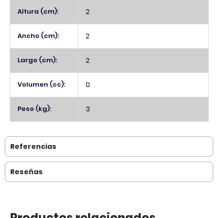
Altura (cm):
2
Ancho (cm):
2
Largo (cm):
2
Volumen (cc):
0
Peso (kg):
3
Referencias
Reseñas
Productos relacionados