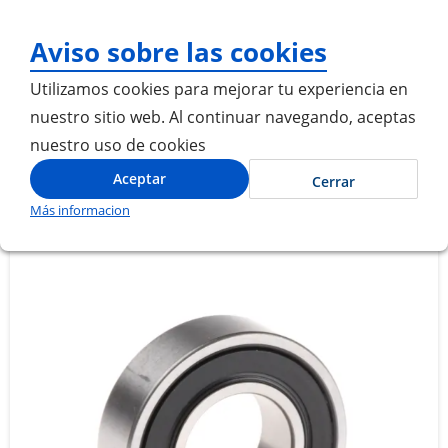
¡Gracias por visitarnos! 
Aviso sobre las cookies
Utilizamos cookies para mejorar tu experiencia en
nuestro sitio web. Al continuar navegando, aceptas
nuestro uso de cookies
Inicio
RODAMIENTO 60032RSH C3 SKF
Aceptar
Cerrar
Más informacion
Saltar
Saltar
al
al
final
comienzo
de
de
la
la
galería
galería
de
de
imágenes
imágenes