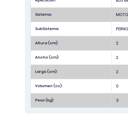
Aplicación
BUS M
Sistema:
MOTO
SubSistema:
PERNO
Altura (cm):
2
Ancho (cm):
2
Largo (cm):
2
Volumen (cc):
0
Peso (kg):
3