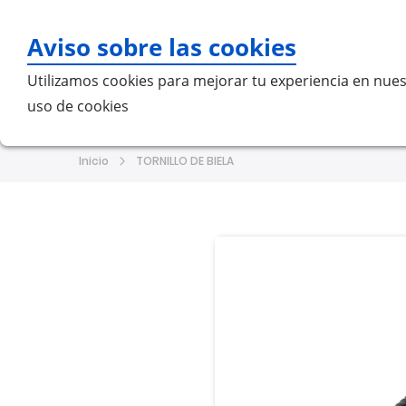
Aviso sobre las cookies
Bu
Utilizamos cookies para mejorar tu experiencia en nues
uso de cookies
Home
MERCEDES-BENZ
VO
Inicio
TORNILLO DE BIELA
Saltar
Saltar
al
al
final
comienzo
de
de
la
la
galería
galería
de
de
imágenes
imágenes