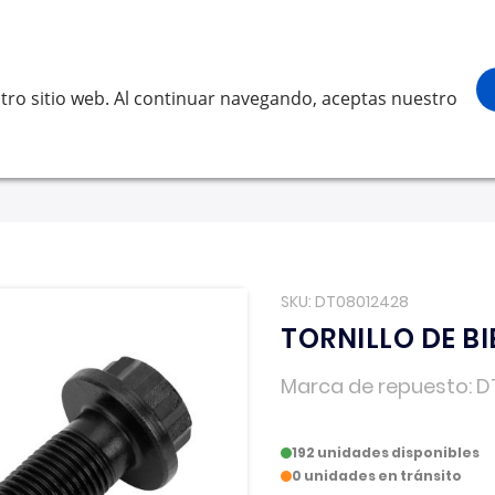
¡Gracias por visitarnos! Inicia sesión, acce
Buscar
scar
tro sitio web. Al continuar navegando, aceptas nuestro
LVO
SCANIA
RENAULT TRUCKS
OTROS
Solicita 
SKU
DT08012428
TORNILLO DE BI
Marca de repuesto
D
192 unidades disponibles
0 unidades en tránsito