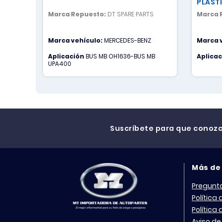
PLAST
Marca Repuesto:
DT SPARE PARTS
Marca 
Marca vehículo:
MERCEDES-BENZ
Marca 
Aplicación
BUS MB OH1636-BUS MB
Aplica
UPA400
Suscríbete para que conoz
Más de
Pregunt
Política
Política
Aviso de