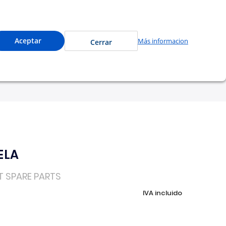
de a precios especiales y compra en línea.
0
Cuenta
Mi Carrito
Aceptar
Más informacion
Cerrar
tu garantía
Nosotros
ELA
T SPARE PARTS
IVA incluido