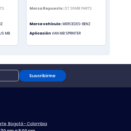
RTS
Marca Repuesto:
DT SPARE PARTS
Marca 
NZ
Marca vehículo:
MERCEDES-BENZ
Marca 
US MB
Aplicación
VAN MB SPRINTER
Aplica
ATEGO 1
Suscribirme
aurte, Bogotá - Colombia
7:30 am a 5:00 pm