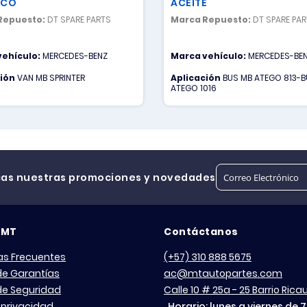
ICO
ACEITE
Repuesto:
DT SPARE PARTS
Marca Repuesto:
DT SPARE PA
vehículo:
MERCEDES-BENZ
Marca vehículo:
MERCEDES-BE
ción
VAN MB SPRINTER
Aplicación
BUS MB ATEGO 813-B
ATEGO 1016
cas nuestras promociones y novedades
 MT
Contáctanos
as Frecuentes
(+57) 310 888 5675
 de Garantías
ac@mtautopartes.com
 de Seguridad
Calle 10 # 25a - 25 Barrio Ric
 privacidad
Horario: lunes a viernes de 