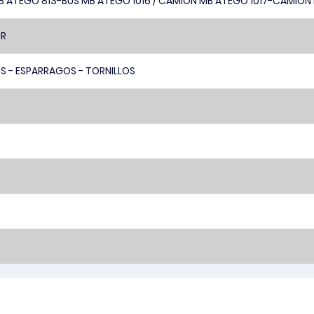
B ATEGO 813-BUS MB ATEGO 1016 / CAMION MB ATEGO 1017-CAMION
R
S - ESPARRAGOS - TORNILLOS