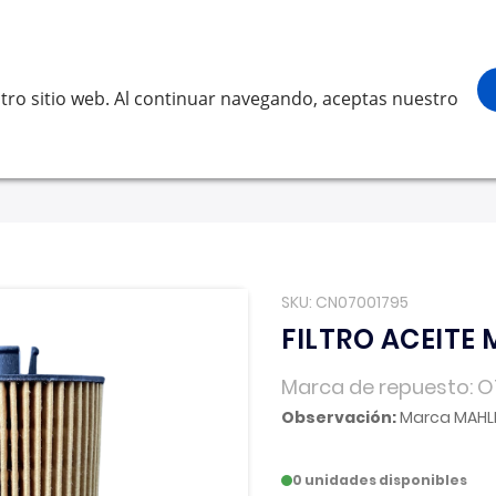
¡Gracias por visitarnos! Inicia sesión, a
Buscar
scar
tro sitio web. Al continuar navegando, aceptas nuestro
LVO
SCANIA
RENAULT TRUCKS
OTROS
Solicita 
SKU
CN07001795
FILTRO ACEITE
Marca de repuesto
O
Observación:
Marca MAHL
0 unidades disponibles