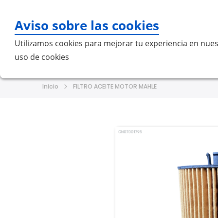
Aviso sobre las cookies
Bu
Utilizamos cookies para mejorar tu experiencia en nues
uso de cookies
Home
MERCEDES-BENZ
VO
Inicio
FILTRO ACEITE MOTOR MAHLE
Saltar
Saltar
al
al
final
comienzo
de
de
la
la
galería
galería
de
de
imágenes
imágenes