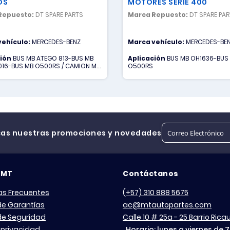
OS
MOTORES SERIE 400
Repuesto:
DT SPARE PARTS
Marca Repuesto:
DT SPARE PA
vehículo:
MERCEDES-BENZ
Marca vehículo:
MERCEDES-BE
ción
BUS MB ATEGO 813-BUS MB
Aplicación
BUS MB OH1636-BUS
016-BUS MB O500RS / CAMION MB
O500RS
 2643LS-CAMION MB ACTROS
AMION MB ACTROS 3335K-
 MB ACTROS 4140K-CAMION MB
4141K-CAMION MB ATEGO 1017-
MB ATEGO 1725-CAMION MB
726-CAMION MB ATEGO 1729
cas nuestras promociones y novedades
 MT
Contáctanos
as Frecuentes
(+57) 310 888 5675
 de Garantías
ac@mtautopartes.com
 de Seguridad
Calle 10 # 25a - 25 Barrio Ric
 privacidad
Horario: lunes a viernes de 