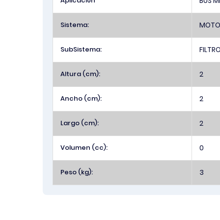
Aplicación
BUS M
Sistema:
MOTO
SubSistema:
FILTR
Altura (cm):
2
Ancho (cm):
2
Largo (cm):
2
Volumen (cc):
0
Peso (kg):
3