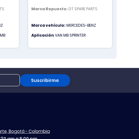
SERIE
RTS
Marca Repuesto:
DT SPARE PARTS
Marca 
NZ
Marca vehículo:
MERCEDES-BENZ
Marca 
 MB
Aplicación
VAN MB SPRINTER
Aplica
ATEGO 1
CAMION
ATEGO 
Suscribirme
aurte, Bogotá - Colombia
7:30 am a 5:00 pm