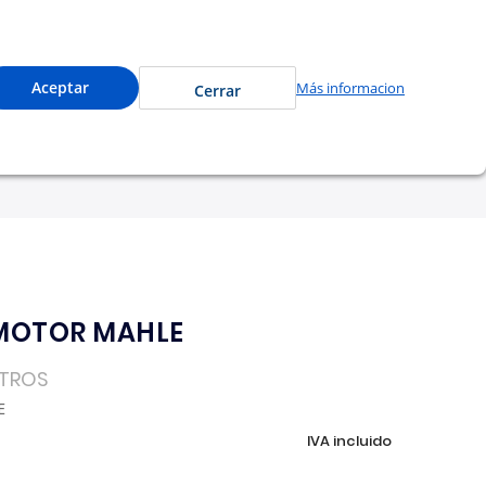
ccede a precios especiales y compra en línea.
0
Cuenta
Mi Carrito
Aceptar
Más informacion
Cerrar
tu garantía
Nosotros
 MOTOR MAHLE
TROS
E
IVA incluido