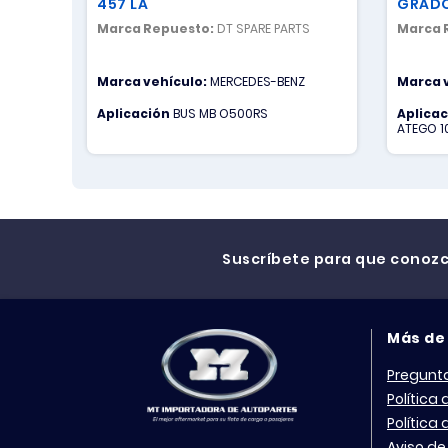
457 LA
GRAD
Marca Repuesto:
DT SPARE PARTS
Marca 
Marca vehículo:
MERCEDES-BENZ
Marca 
Aplicación
BUS MB O500RS
Aplica
ATEGO 1
ACTROS
3332K-C
CAMION
ACTROS 
CAMION 
ATEGO 1
Suscríbete para que conoz
Más de
Pregunt
Política
Política
Aviso de