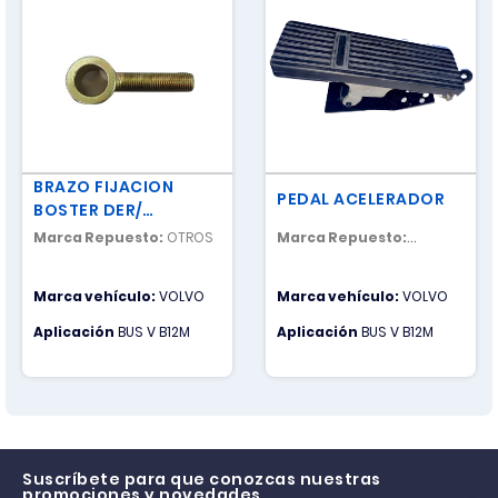
BRAZO FIJACION
PEDAL ACELERADOR
BOSTER DER/
EXTREMO
Marca Repuesto:
OTROS
Marca Repuesto:
NACIONAL
Marca vehículo:
VOLVO
Marca vehículo:
VOLVO
Aplicación
BUS V B12M
Aplicación
BUS V B12M
Suscríbete para que conozcas nuestras
promociones y novedades