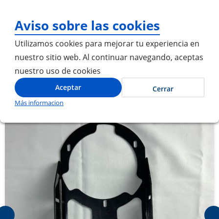
¡Gracias por visitarnos! 
Aviso sobre las cookies
Utilizamos cookies para mejorar tu experiencia en
nuestro sitio web. Al continuar navegando, aceptas
nuestro uso de cookies
Inicio
SOPORTE FAROLA Y ANILLOS
Aceptar
Cerrar
Más informacion
Saltar
Saltar
al
al
final
comienzo
de
de
la
la
galería
galería
de
de
imágenes
imágenes