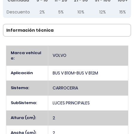
Cantidad
5 - 10
11 - 20
21 - 50
51 - 100
100+
Descuento
2%
5%
10%
12%
15%
Información técnica
Más
Marca vehícul
VOLVO
Información
o:
Aplicación
BUS V B10M-BUS V B12M
Sistema:
CARROCERIA
SubSistema:
LUCES PRINCIPALES
Altura (cm):
2
Ancho (cm):
2