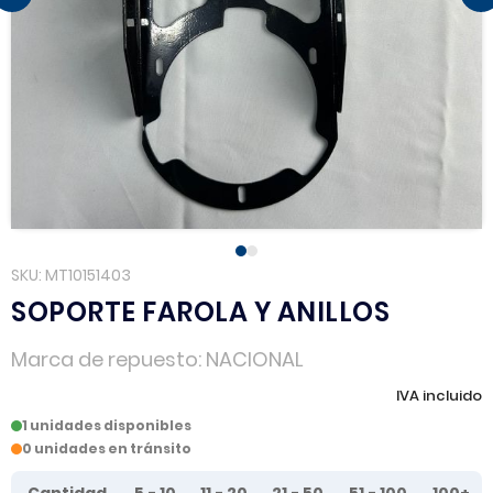
SKU
MT10151403
SOPORTE FAROLA Y ANILLOS
Marca de repuesto
NACIONAL
IVA incluido
1 unidades disponibles
0 unidades en tránsito
Tier prices table