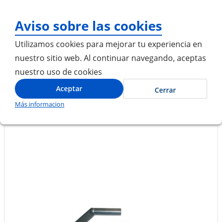
¡Gracias por visitarnos
Aviso sobre las cookies
Utilizamos cookies para mejorar tu experiencia en
nuestro sitio web. Al continuar navegando, aceptas
nuestro uso de cookies
PALANCAS ESCUALIZABLES CON PINTURA ELECTROSTATICA /
Inicio
EJE CLARABOYA
Aceptar
Cerrar
Más informacion
Saltar
Saltar
al
al
final
comienzo
de
de
la
la
galería
galería
de
de
imágenes
imágenes