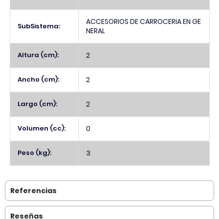
ACCESORIOS DE CARROCERIA EN GE
SubSistema:
NERAL
Altura (cm):
2
Ancho (cm):
2
Largo (cm):
2
Volumen (cc):
0
Peso (kg):
3
Referencias
Reseñas