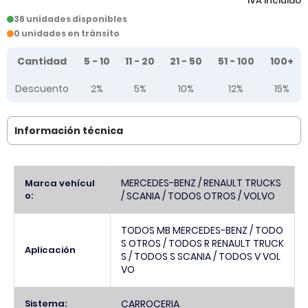
IVA incluido
36 unidades disponibles
0 unidades en tránsito
Tier prices table
Cantidad
5 - 10
11 - 20
21 - 50
51 - 100
100+
Descuento
2%
5%
10%
12%
15%
Información técnica
Más
MERCEDES-BENZ / RENAULT TRUCKS
Marca vehícul
Información
o:
/ SCANIA / TODOS OTROS / VOLVO
TODOS MB MERCEDES-BENZ / TODO
S OTROS / TODOS R RENAULT TRUCK
Aplicación
S / TODOS S SCANIA / TODOS V VOL
VO
Sistema:
CARROCERIA