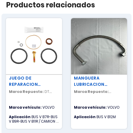
Productos relacionados
JUEGO DE
MANGUERA
REPARACION
LUBRICACION
CILINDRO RANGE
IZQUIERDA CAJA
Marca Repuesto:
DT
Marca Repuesto:
VELOCIDADES
SPARE PARTS
NACIONAL
Marca vehículo:
VOLVO
Marca vehículo:
VOLVO
Aplicación
BUS V B7R-BUS
Aplicación
BUS V B12M
V B9R-BUS V B11R / CAMION V
FH-CAMION V FM-CAMION V
NH12