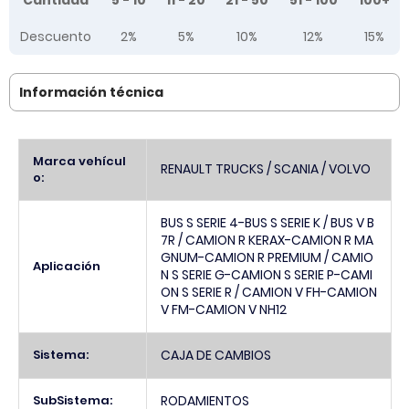
Cantidad
5 - 10
11 - 20
21 - 50
51 - 100
100+
Descuento
2%
5%
10%
12%
15%
Información técnica
Más
Marca vehícul
RENAULT TRUCKS / SCANIA / VOLVO
Información
o:
BUS S SERIE 4-BUS S SERIE K / BUS V B
7R / CAMION R KERAX-CAMION R MA
GNUM-CAMION R PREMIUM / CAMIO
Aplicación
N S SERIE G-CAMION S SERIE P-CAMI
ON S SERIE R / CAMION V FH-CAMION
V FM-CAMION V NH12
Sistema:
CAJA DE CAMBIOS
SubSistema:
RODAMIENTOS