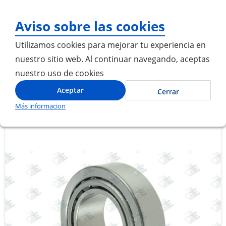
¡Gracias por visitarno
Aviso sobre las cookies
Utilizamos cookies para mejorar tu experiencia en
nuestro sitio web. Al continuar navegando, aceptas
nuestro uso de cookies
Inicio
RODAMIENTO DE RODILLOS
Aceptar
Cerrar
Más informacion
Saltar
Saltar
al
al
final
comienzo
de
de
la
la
galería
galería
de
de
imágenes
imágenes