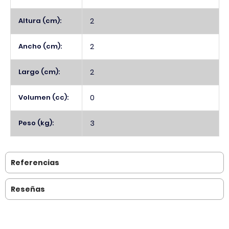
Altura (cm):
2
Ancho (cm):
2
Largo (cm):
2
Volumen (cc):
0
Peso (kg):
3
Referencias
Reseñas