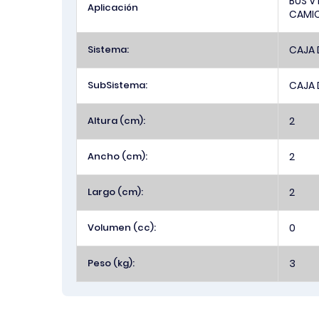
BUS V
Aplicación
CAMIO
Sistema:
CAJA 
SubSistema:
CAJA 
Altura (cm):
2
Ancho (cm):
2
Largo (cm):
2
Volumen (cc):
0
Peso (kg):
3