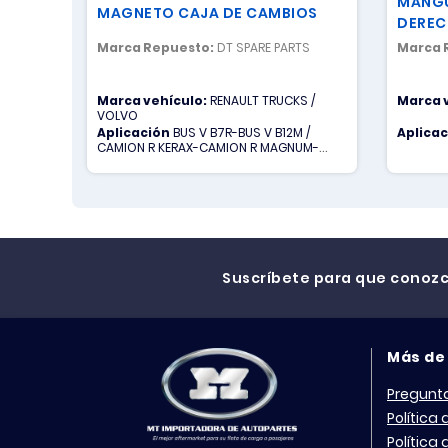
MANGU
MAGNETO CAJA DE CAMBIOS
DEREC
Marca Repuesto:
DT SPARE PARTS
Marca 
Marca vehículo:
RENAULT TRUCKS /
Marca 
VOLVO
Aplicación
BUS V B7R-BUS V B12M /
Aplica
CAMION R KERAX-CAMION R MAGNUM-
CAMION R MIDLINER-CAMION R MIDLUM-
CAMION R PREMIUM / CAMION V FH-
CAMION V FM
Suscríbete para que conoz
Más de
Pregunt
Política
Política