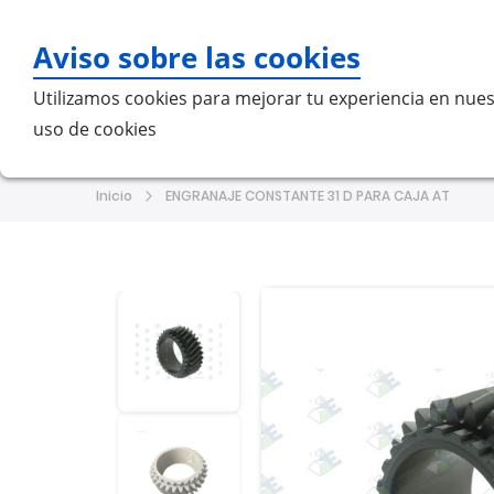
Aviso sobre las cookies
Bu
Utilizamos cookies para mejorar tu experiencia en nues
uso de cookies
Home
MERCEDES-BENZ
VO
Inicio
ENGRANAJE CONSTANTE 31 D PARA CAJA AT
Saltar
Saltar
al
al
final
comienzo
de
de
la
la
galería
galería
de
de
imágenes
imágenes