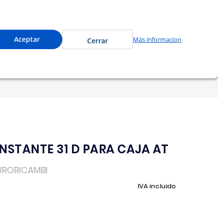
cede a precios especiales y compra en línea.
0
Cuenta
Mi Carrito
Aceptar
Más informacion
Cerrar
tu garantía
Nosotros
STANTE 31 D PARA CAJA AT
URORICAMBI
IVA incluido