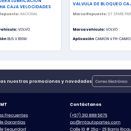
ERA LUBRICACION
VALVULA DE BLOQUEO CA
HA CAJA VELOCIDADES
Repuesto:
NACIONAL
Marca Repuesto:
DT SPARE PA
vehículo:
VOLVO
Marca vehículo:
VOLVO
ción
BUS V B10M
Aplicación
CAMION V FH-CAMIO
cas nuestras promociones y novedades
 MT
Contáctanos
as Frecuentes
(+57) 310 888 5675
 de Garantías
ac@mtautopartes.com
 de Seguridad
Calle 10 # 25a - 25 Barrio Ric