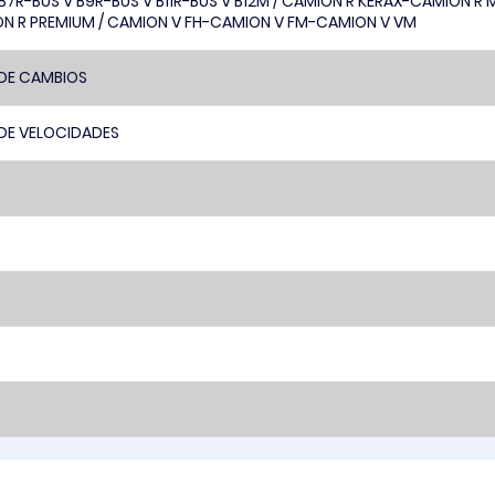
 B7R-BUS V B9R-BUS V B11R-BUS V B12M / CAMION R KERAX-CAMION
N R PREMIUM / CAMION V FH-CAMION V FM-CAMION V VM
DE CAMBIOS
DE VELOCIDADES