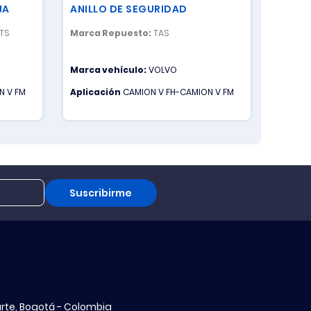
JA
ANILLO DE SEGURIDAD
SENSO
RTS
Marca Repuesto:
TAS
Marca 
Marca vehículo:
VOLVO
Marca 
VOLVO
N V FM
Aplicación
CAMION V FH-CAMION V FM
Aplica
CAMION
CAMION 
CAMION
Suscribirme
aurte, Bogotá - Colombia