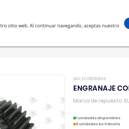
¡Gracias por visitarnos! Inicia sesión, ac
Buscar
scar
tro sitio web. Al continuar navegando, aceptas nuestro
LVO
SCANIA
RENAULT TRUCKS
OTROS
Solicita 
SKU
EC05051833
ENGRANAJE CON
Marca de repuesto
E
1 unidades disponibles
0 unidades en tránsito