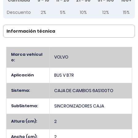
Cantidad
5 - 10
11 - 20
21 - 50
51 - 100
100+
Descuento
2%
5%
10%
12%
15%
Información técnica
Más
Marca vehícul
VOLVO
Información
o:
Aplicación
BUS V B7R
Sistema:
CAJA DE CAMBIOS 6AS100TO
SubSistema:
SINCRONIZADORES CAJA
Altura (cm):
2
Ancho (cm):
2