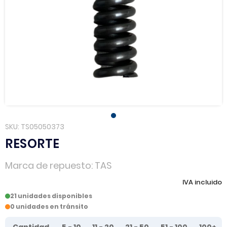
SKU
TS05050373
RESORTE
Marca de repuesto
TAS
IVA incluido
21 unidades disponibles
0 unidades en tránsito
Tier prices table