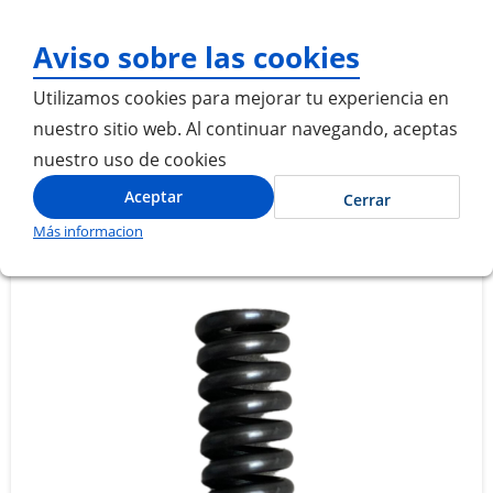
¡Gracias por visitarnos! I
Aviso sobre las cookies
Utilizamos cookies para mejorar tu experiencia en
nuestro sitio web. Al continuar navegando, aceptas
nuestro uso de cookies
Inicio
RESORTE
Aceptar
Cerrar
Más informacion
Saltar
Saltar
al
al
final
comienzo
de
de
la
la
galería
galería
de
de
imágenes
imágenes