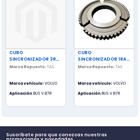
CUBO
CUBO
SINCRONIZADOR 3RA /
SINCRONIZADOR 1RA /
4TA
2DA
Marca Repuesto:
TAS
Marca Repuesto:
TAS
Marca vehículo:
VOLVO
Marca vehículo:
VOLVO
Aplicación
BUS V B7R
Aplicación
BUS V B7R
Suscríbete para que conozcas nuestras
promociones y novedades