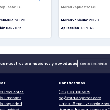
Repuesto:
TAS
Marca Repuesto:
TAS
vehículo:
VOLVO
Marca vehículo:
VOLVO
ción
BUS V B7R
Aplicación
BUS V B7R
cas nuestras promociones y novedades
 MT
Contáctanos
as Frecuentes
(+57) 310 888 5675
 de Garantías
ac@mtautopartes.com
 de Seguridad
Calle 10 # 25a - 25 Barrio Ric
 privacidad
Horario: lunes a viernes de 