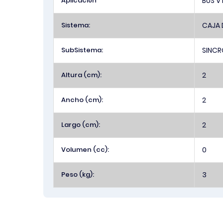
Aplicación
BUS V
Sistema:
CAJA 
SubSistema:
SINCR
Altura (cm):
2
Ancho (cm):
2
Largo (cm):
2
Volumen (cc):
0
Peso (kg):
3