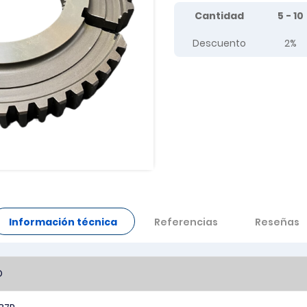
Tier prices table
Cantidad
5 - 10
Descuento
2%
Información técnica
Referencias
Reseñas
O