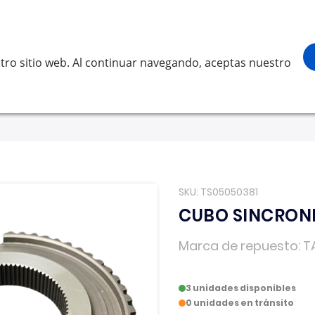
¡Gracias por visitarnos! Inicia sesión, accede
Buscar
scar
tro sitio web. Al continuar navegando, aceptas nuestro
LVO
SCANIA
RENAULT TRUCKS
OTROS
Solicita 
SKU
TS05050381
CUBO SINCRONI
Marca de repuesto
T
3 unidades disponibles
0 unidades en tránsito