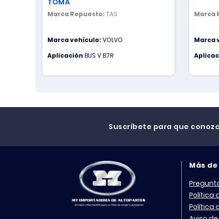
TOMA
Marca Repuesto:
TAS
Marca 
Marca vehículo:
VOLVO
Marca 
Aplicación
BUS V B7R
Aplica
Suscríbete para que conoz
Más de
Pregunt
Política
Política
Aviso de