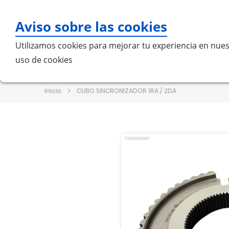
Aviso sobre las cookies
Bu
Utilizamos cookies para mejorar tu experiencia en nues
uso de cookies
Home
MERCEDES-BENZ
VO
Inicio
CUBO SINCRONIZADOR 1RA / 2DA
Saltar
Saltar
al
al
final
comienzo
de
de
la
la
galería
galería
de
de
imágenes
imágenes