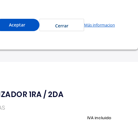
 a precios especiales y compra en línea.
0
Cuenta
Mi Carrito
Aceptar
Más informacion
Cerrar
tu garantía
Nosotros
ZADOR 1RA / 2DA
AS
IVA incluido