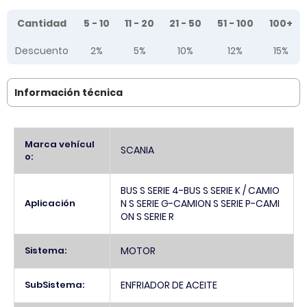
Tier prices table
Cantidad
5 - 10
11 - 20
21 - 50
51 - 100
100+
Descuento
2%
5%
10%
12%
15%
Información técnica
Más
Marca vehícul
SCANIA
Información
o:
BUS S SERIE 4-BUS S SERIE K / CAMIO
Aplicación
N S SERIE G-CAMION S SERIE P-CAMI
ON S SERIE R
Sistema:
MOTOR
SubSistema:
ENFRIADOR DE ACEITE