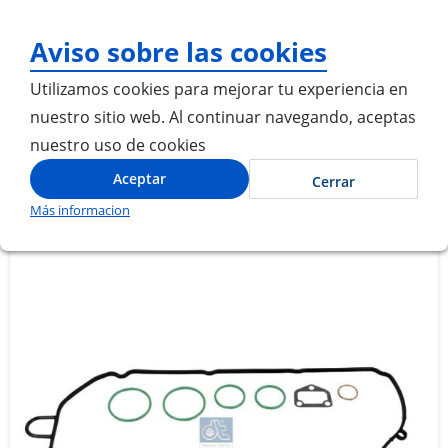
¡Gracias por visitarnos! Inici
Aviso sobre las cookies
Utilizamos cookies para mejorar tu experiencia en
nuestro sitio web. Al continuar navegando, aceptas
nuestro uso de cookies
Inicio
JUEGO JUNTAS REFRIGERADOR DE ACEITE
Aceptar
Cerrar
Más informacion
Saltar
Saltar
al
al
final
comienzo
de
de
la
la
galería
galería
de
de
imágenes
imágenes