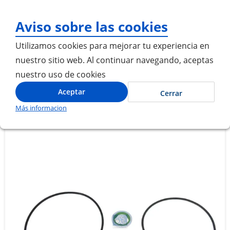
¡Gracias por visitarnos
Aviso sobre las cookies
Utilizamos cookies para mejorar tu experiencia en
nuestro sitio web. Al continuar navegando, aceptas
nuestro uso de cookies
Inicio
JUEGO DE JUNTAS PURIFICADOR DE ACEITE
Aceptar
Cerrar
Más informacion
Saltar
Saltar
al
al
final
comienzo
de
de
la
la
galería
galería
de
de
imágenes
imágenes