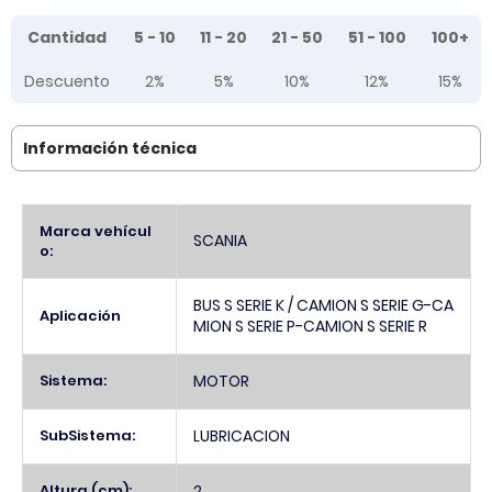
Tier prices table
Cantidad
5 - 10
11 - 20
21 - 50
51 - 100
100+
Descuento
2%
5%
10%
12%
15%
Información técnica
Más
Marca vehícul
SCANIA
Información
o:
BUS S SERIE K / CAMION S SERIE G-CA
Aplicación
MION S SERIE P-CAMION S SERIE R
Sistema:
MOTOR
SubSistema:
LUBRICACION
Altura (cm):
2