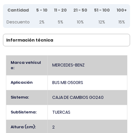
Tier prices table
Cantidad
5 - 10
11 - 20
21 - 50
51 - 100
100+
Descuento
2%
5%
10%
12%
15%
Información técnica
Más
Marca vehícul
MERCEDES-BENZ
Información
o:
Aplicación
BUS MB O500RS
Sistema:
CAJA DE CAMBIOS GO240
SubSistema:
TUERCAS
Altura (cm):
2