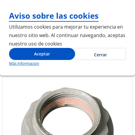
¡Gracias por visitarno
Aviso sobre las cookies
Utilizamos cookies para mejorar tu experiencia en
nuestro sitio web. Al continuar navegando, aceptas
nuestro uso de cookies
Inicio
TUERCA (M30 X 15) PARA CAJA DE CAMBIOS
Aceptar
Cerrar
Más informacion
Saltar
Saltar
al
al
final
comienzo
de
de
la
la
galería
galería
de
de
imágenes
imágenes