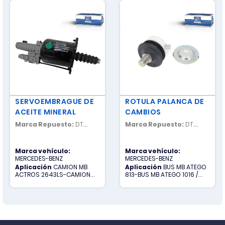
SERVOEMBRAGUE DE
ROTULA PALANCA DE
ACEITE MINERAL
CAMBIOS
Marca Repuesto:
DT
Marca Repuesto:
DT
SPARE PARTS
SPARE PARTS
Marca vehículo:
Marca vehículo:
MERCEDES-BENZ
MERCEDES-BENZ
Aplicación
CAMION MB
Aplicación
BUS MB ATEGO
ACTROS 2643LS-CAMION
813-BUS MB ATEGO 1016 /
MB ACTROS 3335K-CAMION
CAMION MB ATEGO 1017-
MB ACTROS 4140K-CAMION
CAMION MB ATEGO 1725-
MB ACTROS 4141K-CAMION
CAMION MB ATEGO 1726
MB AXOR