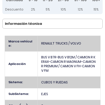
Cantidad
5 - 10
11 - 20
21 - 50
51 - 100
100+
Descuento
2%
5%
10%
12%
15%
Información técnica
Más
Marca vehícul
RENAULT TRUCKS / VOLVO
Información
o:
BUS V B7R-BUS V B12M / CAMION R K
ERAX-CAMION R MAGNUM-CAMION
Aplicación
R PREMIUM / CAMION V FH-CAMION
V FM
Sistema:
CUBOS Y RUEDAS
SubSistema:
EJES