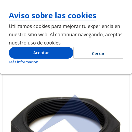
¡Gracias por visitarnos
Aviso sobre las cookies
Utilizamos cookies para mejorar tu experiencia en
nuestro sitio web. Al continuar navegando, aceptas
nuestro uso de cookies
Inicio
TUERCA EJE TRASERO
Aceptar
Cerrar
Más informacion
Saltar
Saltar
al
al
final
comienzo
de
de
la
la
galería
galería
de
de
imágenes
imágenes