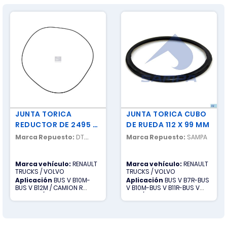
JUNTA TORICA
JUNTA TORICA CUBO
REDUCTOR DE 2495 X
DE RUEDA 112 X 99 MM
3 MM (ORING DE
Marca Repuesto:
DT
Marca Repuesto:
SAMPA
CUBO RUEDA)
SPARE PARTS
Marca vehículo:
RENAULT
Marca vehículo:
RENAULT
TRUCKS / VOLVO
TRUCKS / VOLVO
Aplicación
BUS V B10M-
Aplicación
BUS V B7R-BUS
BUS V B12M / CAMION R
V B10M-BUS V B11R-BUS V
PREMIUM / CAMION V FH-
B12M / CAMION R MAGNUM-
CAMION V FM
CAMION R MIDLUM-CAMION
R PREMIUM