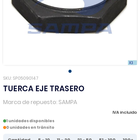
SKU
SP05090147
TUERCA EJE TRASERO
Marca de repuesto
SAMPA
IVA incluido
1 unidades disponibles
0 unidades en tránsito
Tier prices table