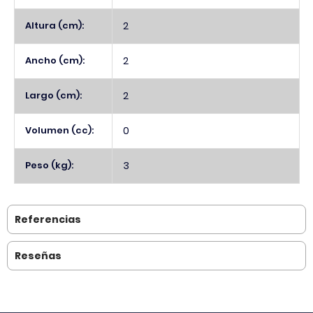
Altura (cm):
2
Ancho (cm):
2
Largo (cm):
2
Volumen (cc):
0
Peso (kg):
3
Referencias
Reseñas