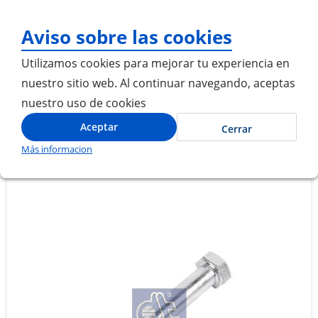
¡Gracias por visitarnos! In
Aviso sobre las cookies
Utilizamos cookies para mejorar tu experiencia en
nuestro sitio web. Al continuar navegando, aceptas
nuestro uso de cookies
Inicio
TORNILLO SUSPENSION M16 X 108MM
Aceptar
Cerrar
Más informacion
Saltar
Saltar
al
al
final
comienzo
de
de
la
la
galería
galería
de
de
imágenes
imágenes