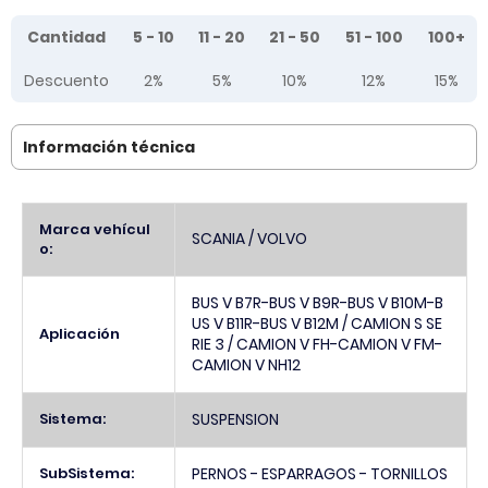
Tier prices table
Cantidad
5 - 10
11 - 20
21 - 50
51 - 100
100+
Descuento
2%
5%
10%
12%
15%
Información técnica
Más
Marca vehícul
SCANIA / VOLVO
Información
o:
BUS V B7R-BUS V B9R-BUS V B10M-B
US V B11R-BUS V B12M / CAMION S SE
Aplicación
RIE 3 / CAMION V FH-CAMION V FM-
CAMION V NH12
Sistema:
SUSPENSION
SubSistema:
PERNOS - ESPARRAGOS - TORNILLOS