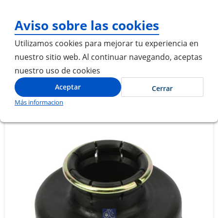
¡Gracias por visitarnos! In
Aviso sobre las cookies
Utilizamos cookies para mejorar tu experiencia en
nuestro sitio web. Al continuar navegando, aceptas
nuestro uso de cookies
Inicio
SILENCIADOR DESCARGA SECADOR DE AIRE
Aceptar
Cerrar
Más informacion
Saltar
Saltar
al
al
final
comienzo
de
de
la
la
galería
galería
de
de
imágenes
imágenes