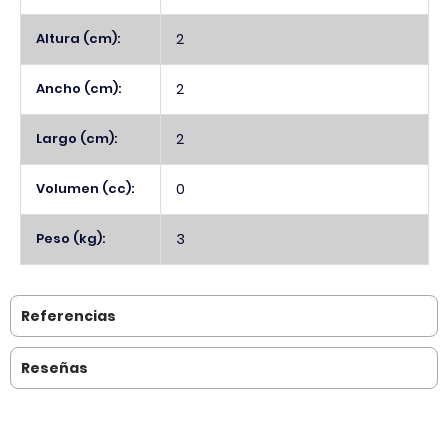
Altura (cm):
2
Ancho (cm):
2
Largo (cm):
2
Volumen (cc):
0
Peso (kg):
3
Referencias
Reseñas