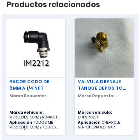
Productos relacionados
RACOR CODO DE
VALVULA DRENAJE
8MM A 1/4 NPT
TANQUE DEPOSITO
PEQUEÑO
Marca Repuesto:
Marca Repuesto:
NACIONAL
NACIONAL
Marca vehículo:
Marca vehículo:
MERCEDES-BENZ / RENAULT
CHEVROLET
TRUCKS / SCANIA / TODOS
Aplicación
TODOS MB
Aplicación
CHEVROLET
OTROS / VOLVO
MERCEDES-BENZ / TODOS
NPR-CHEVROLET NKR
OTROS / TODOS R RENAULT
TRUCKS / TODOS S SCANIA /