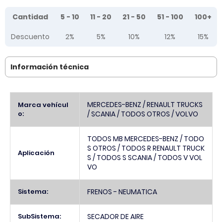
Tier prices table
Cantidad
5 - 10
11 - 20
21 - 50
51 - 100
100+
Descuento
2%
5%
10%
12%
15%
Información técnica
Más
MERCEDES-BENZ / RENAULT TRUCKS
Marca vehícul
Información
o:
/ SCANIA / TODOS OTROS / VOLVO
TODOS MB MERCEDES-BENZ / TODO
S OTROS / TODOS R RENAULT TRUCK
Aplicación
S / TODOS S SCANIA / TODOS V VOL
VO
Sistema:
FRENOS - NEUMATICA
SubSistema:
SECADOR DE AIRE