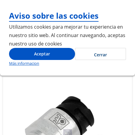
¡Gracias por visitarnos
Aviso sobre las cookies
Utilizamos cookies para mejorar tu experiencia en
nuestro sitio web. Al continuar navegando, aceptas
nuestro uso de cookies
Inicio
SENSOR DE PRESION DE AIRE 16BAR
Aceptar
Cerrar
Más informacion
Saltar
Saltar
al
al
final
comienzo
de
de
la
la
galería
galería
de
de
imágenes
imágenes