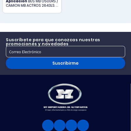
Aplicación
BUS MB O500RS /
CAMION MB ACTROS 2643LS /
CAMION S SERIE G-CAMION S
SERIE P-CAMION S SERIE R-
CAMION S SERIE T
Suscríbete para que conozcas nuestras
promociones y novedades
Suscribirme