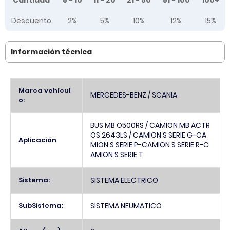
Cantidad
5 - 10
11 - 20
21 - 50
51 - 100
100+
Descuento
2%
5%
10%
12%
15%
Información técnica
Más
Marca vehícul
MERCEDES-BENZ / SCANIA
Información
o:
BUS MB O500RS / CAMION MB ACTR
OS 2643LS / CAMION S SERIE G-CA
Aplicación
MION S SERIE P-CAMION S SERIE R-C
AMION S SERIE T
Sistema:
SISTEMA ELECTRICO
SubSistema:
SISTEMA NEUMATICO