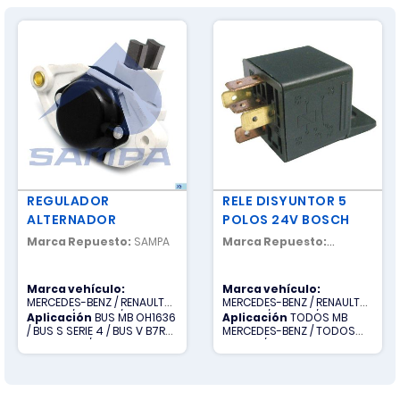
REGULADOR
RELE DISYUNTOR 5
ALTERNADOR
POLOS 24V BOSCH
Marca Repuesto:
SAMPA
Marca Repuesto:
NACIONAL
Marca vehículo:
Marca vehículo:
MERCEDES-BENZ / RENAULT
MERCEDES-BENZ / RENAULT
TRUCKS / SCANIA / VOLVO
TRUCKS / SCANIA / TODOS
Aplicación
BUS MB OH1636
Aplicación
TODOS MB
OTROS / VOLVO
/ BUS S SERIE 4 / BUS V B7R-
MERCEDES-BENZ / TODOS
BUS V B12M / CAMION R
OTROS / TODOS R RENAULT
PREMIUM
TRUCKS / TODOS S SCANIA /
TODOS V VOLVO