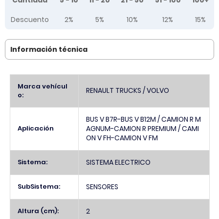
Cantidad
5 - 10
11 - 20
21 - 50
51 - 100
100+
Descuento
2%
5%
10%
12%
15%
Información técnica
Más
Marca vehícul
RENAULT TRUCKS / VOLVO
Información
o:
BUS V B7R-BUS V B12M / CAMION R M
Aplicación
AGNUM-CAMION R PREMIUM / CAMI
ON V FH-CAMION V FM
Sistema:
SISTEMA ELECTRICO
SubSistema:
SENSORES
Altura (cm):
2