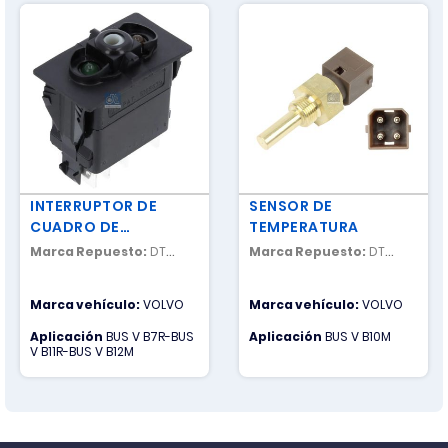
INTERRUPTOR DE
SENSOR DE
CUADRO DE
TEMPERATURA
INSTRUMENTOS
Marca Repuesto:
DT
Marca Repuesto:
DT
SPARE PARTS
SPARE PARTS
Marca vehículo:
VOLVO
Marca vehículo:
VOLVO
Aplicación
BUS V B7R-BUS
Aplicación
BUS V B10M
V B11R-BUS V B12M