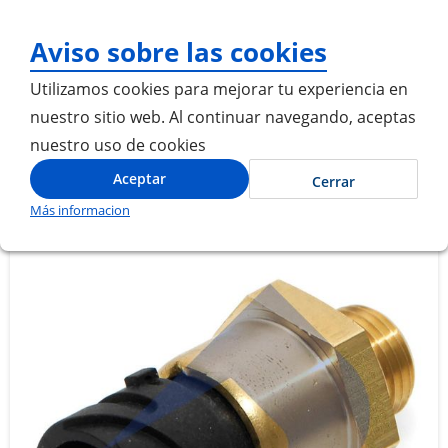
¡Gracias por visitarnos! In
Aviso sobre las cookies
Utilizamos cookies para mejorar tu experiencia en
nuestro sitio web. Al continuar navegando, aceptas
nuestro uso de cookies
Inicio
SENSOR DE PRESION DE ACEITE
Aceptar
Cerrar
Más informacion
Saltar
Saltar
al
al
final
comienzo
de
de
la
la
galería
galería
de
de
imágenes
imágenes