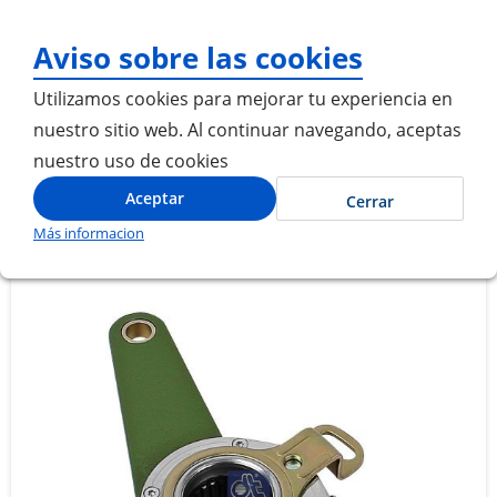
¡Gracias por visitarnos! Inicia
Aviso sobre las cookies
Utilizamos cookies para mejorar tu experiencia en
nuestro sitio web. Al continuar navegando, aceptas
nuestro uso de cookies
Inicio
RATCHET DE FRENO EJE TRASERO
Aceptar
Cerrar
Más informacion
Saltar
Saltar
al
al
final
comienzo
de
de
la
la
galería
galería
de
de
imágenes
imágenes