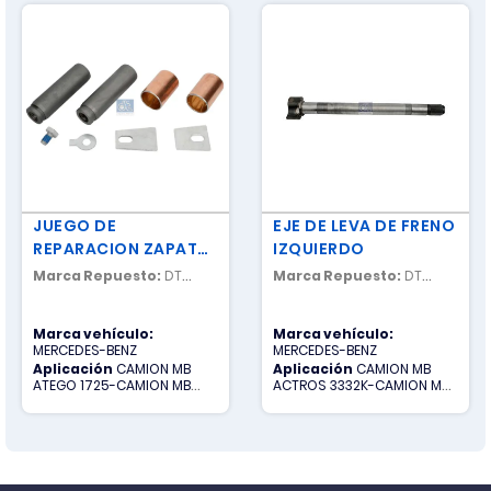
JUEGO DE
EJE DE LEVA DE FRENO
REPARACION ZAPATA
IZQUIERDO
DE FRENO
Marca Repuesto:
DT
Marca Repuesto:
DT
SPARE PARTS
SPARE PARTS
Marca vehículo:
Marca vehículo:
MERCEDES-BENZ
MERCEDES-BENZ
Aplicación
CAMION MB
Aplicación
CAMION MB
ATEGO 1725-CAMION MB
ACTROS 3332K-CAMION MB
ATEGO 1726-CAMION MB
ACTROS 4140K-CAMION MB
ATEGO 1729
ACTROS 4141K-CAMION MB
AXOR