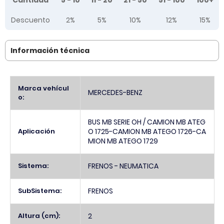
Cantidad
5 - 10
11 - 20
21 - 50
51 - 100
100+
Descuento
2%
5%
10%
12%
15%
Información técnica
Más
Marca vehícul
MERCEDES-BENZ
Información
o:
BUS MB SERIE OH / CAMION MB ATEG
Aplicación
O 1725-CAMION MB ATEGO 1726-CA
MION MB ATEGO 1729
Sistema:
FRENOS - NEUMATICA
SubSistema:
FRENOS
Altura (cm):
2