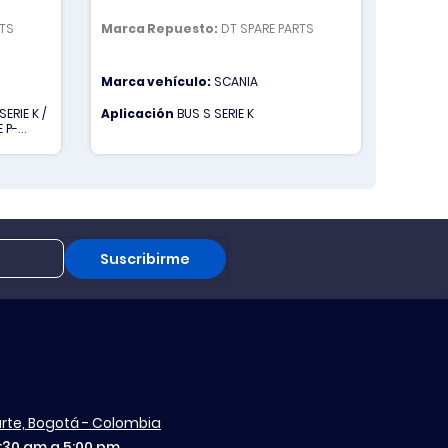
RTS
Marca Repuesto:
DT SPARE PARTS
Marca 
Marca vehículo:
SCANIA
Marca 
ERIE K /
Aplicación
BUS S SERIE K
Aplica
 P-
CAMION 
CAMION 
Suscribirme
aurte, Bogotá - Colombia
7:30 am a 5:00 pm