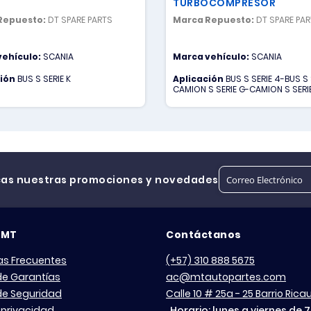
TURBOCOMPRESOR
Repuesto:
DT SPARE PARTS
Marca Repuesto:
DT SPARE PA
vehículo:
SCANIA
Marca vehículo:
SCANIA
ción
BUS S SERIE K
Aplicación
BUS S SERIE 4-BUS S S
CAMION S SERIE G-CAMION S SERIE
CAMION S SERIE R
cas nuestras promociones y novedades
 MT
Contáctanos
as Frecuentes
(+57) 310 888 5675
 de Garantías
ac@mtautopartes.com
 de Seguridad
Calle 10 # 25a - 25 Barrio Ric
 privacidad
Horario: lunes a viernes de 