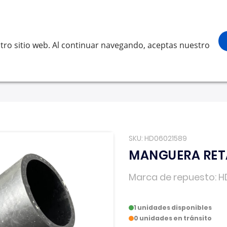
¡Gracias por visitarnos! Inicia sesión, acced
Buscar
scar
tro sitio web. Al continuar navegando, aceptas nuestro
LVO
SCANIA
RENAULT TRUCKS
OTROS
Solicita 
SKU
HD06021589
MANGUERA RE
Marca de repuesto
H
1 unidades disponibles
0 unidades en tránsito