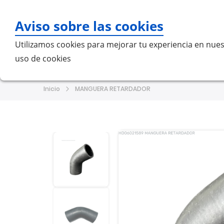
Aviso sobre las cookies
Bu
Utilizamos cookies para mejorar tu experiencia en nues
uso de cookies
Home
MERCEDES-BENZ
VO
Inicio
MANGUERA RETARDADOR
Saltar
Saltar
al
al
final
comienzo
de
de
la
la
galería
galería
de
de
imágenes
imágenes