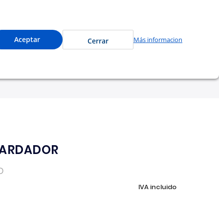
e a precios especiales y compra en línea.
0
Cuenta
Mi Carrito
Aceptar
Más informacion
Cerrar
tu garantía
Nosotros
TARDADOR
D
IVA incluido