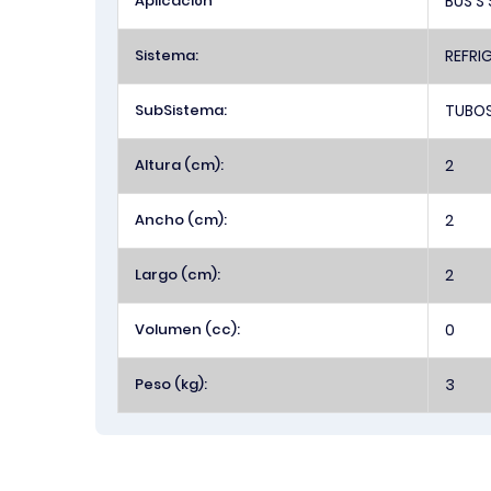
Aplicación
BUS S 
Sistema:
REFRI
SubSistema:
TUBOS
Altura (cm):
2
Ancho (cm):
2
Largo (cm):
2
Volumen (cc):
0
Peso (kg):
3