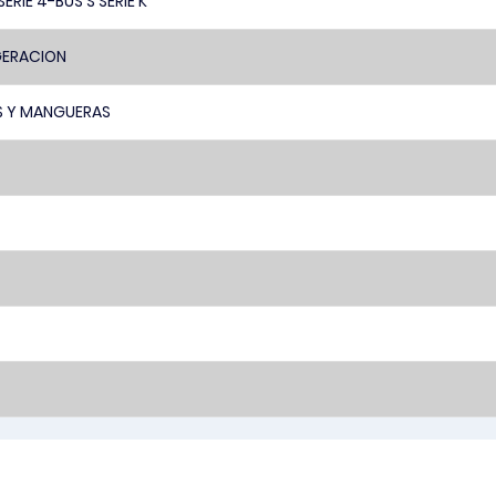
SERIE 4-BUS S SERIE K
GERACION
 Y MANGUERAS