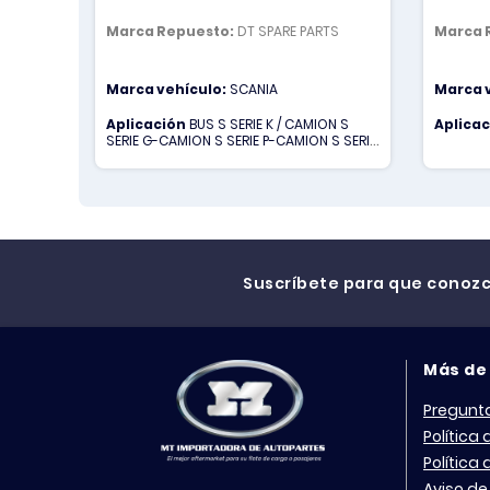
Marca Repuesto:
DT SPARE PARTS
Marca 
Marca vehículo:
SCANIA
Marca 
Aplicación
BUS S SERIE K / CAMION S
Aplica
SERIE G-CAMION S SERIE P-CAMION S SERIE
R
Suscríbete para que conoz
Más de
Pregunt
Política
Política
Aviso de