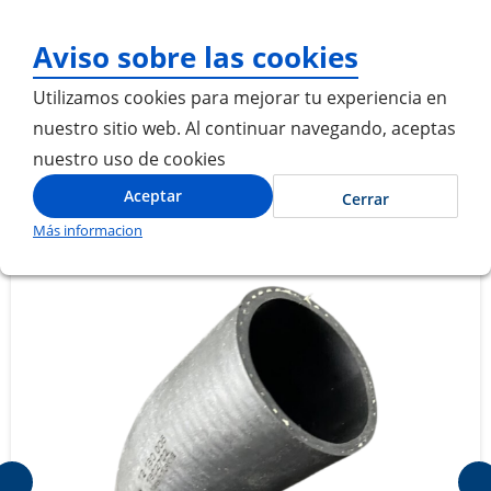
¡Gracias por visitarnos! In
Aviso sobre las cookies
Utilizamos cookies para mejorar tu experiencia en
nuestro sitio web. Al continuar navegando, aceptas
nuestro uso de cookies
Inicio
MANGUERA RETARDADOR
Aceptar
Cerrar
Más informacion
Saltar
Saltar
al
al
final
comienzo
de
de
la
la
galería
galería
de
de
imágenes
imágenes