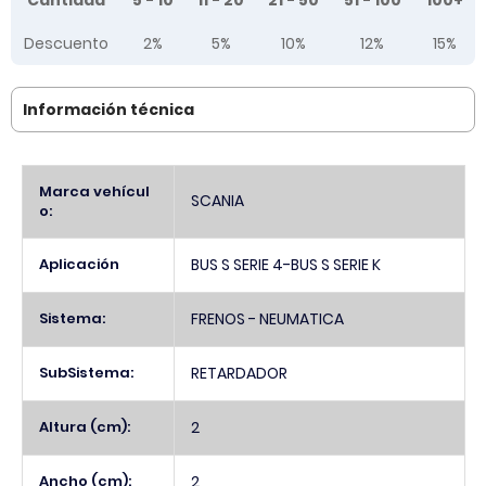
Cantidad
5 - 10
11 - 20
21 - 50
51 - 100
100+
Descuento
2%
5%
10%
12%
15%
Información técnica
Más
Marca vehícul
SCANIA
Información
o:
Aplicación
BUS S SERIE 4-BUS S SERIE K
Sistema:
FRENOS - NEUMATICA
SubSistema:
RETARDADOR
Altura (cm):
2
Ancho (cm):
2