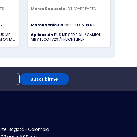
RTS
Marca Repuesto:
DT SPARE PARTS
Marca 
NZ
Marca vehículo:
MERCEDES-BENZ
Marca 
US MB
Aplicación
BUS MB SERIE OH / CAMION
Aplica
MION MB
MB ATEGO 1729 / FREIGHTLINER
TROS
-
ON MB
 1017-
 MB
729
Suscribirme
aurte, Bogotá - Colombia
7:30 am a 5:00 pm