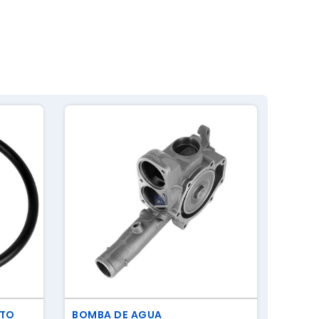
ATO
BOMBA DE AGUA
TERM