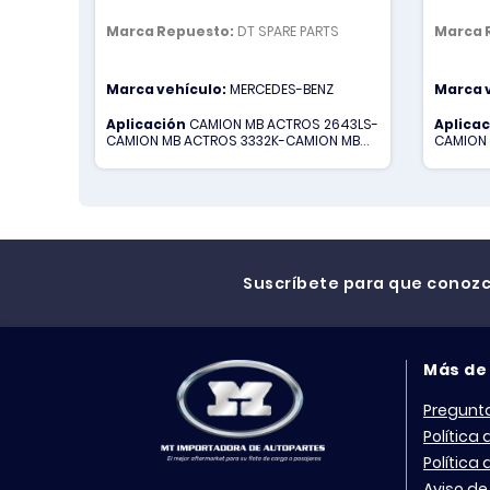
Marca Repuesto:
DT SPARE PARTS
Marca 
Marca vehículo:
MERCEDES-BENZ
Marca 
Aplicación
CAMION MB ACTROS 2643LS-
Aplica
CAMION MB ACTROS 3332K-CAMION MB
CAMION 
ACTROS 3335K-CAMION MB ACTROS
ACTROS
4140K-CAMION MB ACTROS 4141K
4140K-C
Suscríbete para que conoz
Más de
Pregunt
Política
Política
Aviso de