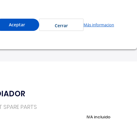
a precios especiales y compra en línea.
0
Cuenta
Mi Carrito
Aceptar
Más informacion
Cerrar
tu garantía
Nosotros
DIADOR
T SPARE PARTS
IVA incluido