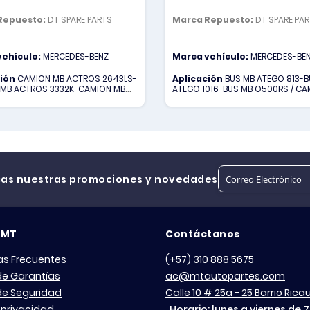
Repuesto:
DT SPARE PARTS
Marca Repuesto:
DT SPARE PA
vehículo:
MERCEDES-BENZ
Marca vehículo:
MERCEDES-BE
ción
CAMION MB ACTROS 2643LS-
Aplicación
BUS MB ATEGO 813-B
MB ACTROS 3332K-CAMION MB
ATEGO 1016-BUS MB O500RS / CA
 3335K-CAMION MB ACTROS
ACTROS 2643LS-CAMION MB AC
AMION MB ACTROS 4141K
3332K-CAMION MB ACTROS 3335K
CAMION MB ACTROS 4140K-CAMI
ACTROS 4141K-CAMION MB ATEGO
CAMION MB ATEGO 1725-CAMION
ATEGO 1726-CAMION MB ATEGO 1
cas nuestras promociones y novedades
 MT
Contáctanos
as Frecuentes
(+57) 310 888 5675
 de Garantías
ac@mtautopartes.com
 de Seguridad
Calle 10 # 25a - 25 Barrio Ric
 privacidad
Horario: lunes a viernes de 