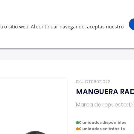
¡Gracias por visitarnos! Inicia sesión, accede 
Buscar
scar
tro sitio web. Al continuar navegando, aceptas nuestro
LVO
SCANIA
RENAULT TRUCKS
OTROS
Solicita 
SKU
DT06021072
MANGUERA RA
Marca de repuesto
D
0 unidades disponibles
0 unidades en tránsito