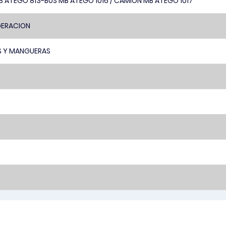
B ATEGO 813-BUS MB ATEGO 1016 / CAMION MB ATEGO 1017
GERACION
 Y MANGUERAS