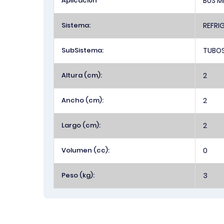
Aplicación
BUS M
Sistema:
REFRI
SubSistema:
TUBOS
Altura (cm):
2
Ancho (cm):
2
Largo (cm):
2
Volumen (cc):
0
Peso (kg):
3