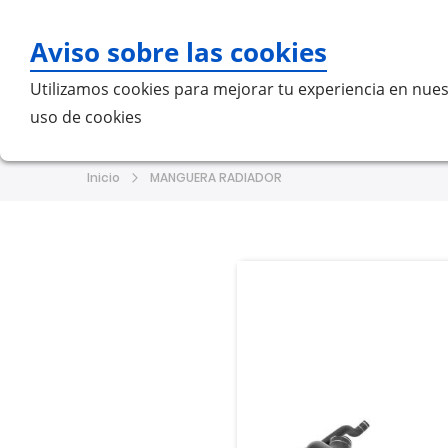
Aviso sobre las cookies
Bu
Utilizamos cookies para mejorar tu experiencia en nues
uso de cookies
Home
MERCEDES-BENZ
VO
Inicio
MANGUERA RADIADOR
Saltar
Saltar
al
al
final
comienzo
de
de
la
la
galería
galería
de
de
imágenes
imágenes