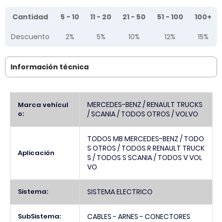
Tier prices table
Cantidad
5 - 10
11 - 20
21 - 50
51 - 100
100+
Descuento
2%
5%
10%
12%
15%
Información técnica
Más
MERCEDES-BENZ / RENAULT TRUCKS
Marca vehícul
Información
o:
/ SCANIA / TODOS OTROS / VOLVO
TODOS MB MERCEDES-BENZ / TODO
S OTROS / TODOS R RENAULT TRUCK
Aplicación
S / TODOS S SCANIA / TODOS V VOL
VO
Sistema:
SISTEMA ELECTRICO
SubSistema:
CABLES - ARNES - CONECTORES