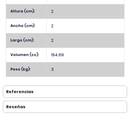
Altura (cm):
2
Ancho (cm):
2
Largo (cm):
2
Volumen (cc):
194.69
Peso (kg):
3
Referencias
Reseñas