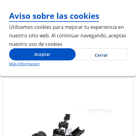
¡Gracias por visitarnos! In
Aviso sobre las cookies
Utilizamos cookies para mejorar tu experiencia en
nuestro sitio web. Al continuar navegando, aceptas
nuestro uso de cookies
Inicio
JUEGO DE REPARACION CONECTOR
Aceptar
Cerrar
Más informacion
Saltar
Saltar
al
al
final
comienzo
de
de
la
la
galería
galería
de
de
imágenes
imágenes