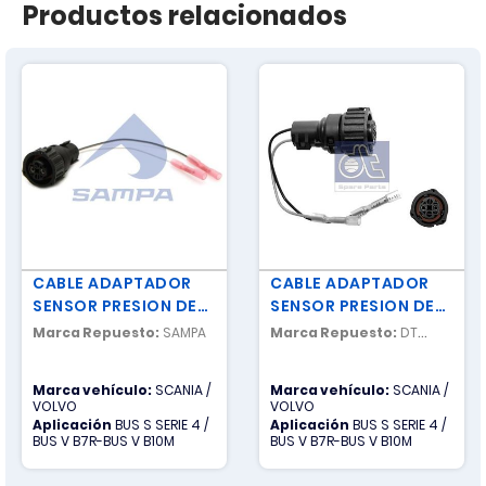
Productos relacionados
CABLE ADAPTADOR
CABLE ADAPTADOR
SENSOR PRESION DE
SENSOR PRESION DE
AIRE
AIRE
Marca Repuesto:
SAMPA
Marca Repuesto:
DT
SPARE PARTS
Marca vehículo:
SCANIA /
Marca vehículo:
SCANIA /
VOLVO
VOLVO
Aplicación
BUS S SERIE 4 /
Aplicación
BUS S SERIE 4 /
BUS V B7R-BUS V B10M
BUS V B7R-BUS V B10M