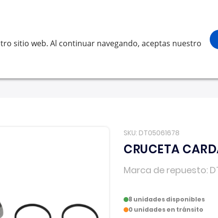
¡Gracias por visitarnos! Inicia sesión, 
Buscar
scar
tro sitio web. Al continuar navegando, aceptas nuestro
LVO
SCANIA
RENAULT TRUCKS
OTROS
Solicita 
SKU
DT05061678
CRUCETA CARDA
Marca de repuesto
D
8 unidades disponibles
0 unidades en tránsito