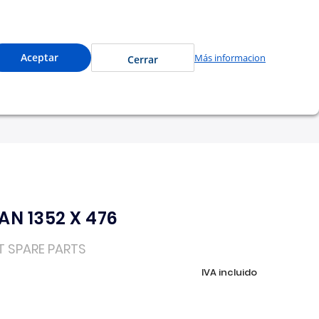
accede a precios especiales y compra en línea.
0
Cuenta
Mi Carrito
Aceptar
Más informacion
Cerrar
tu garantía
Nosotros
N 1352 X 476
T SPARE PARTS
IVA incluido