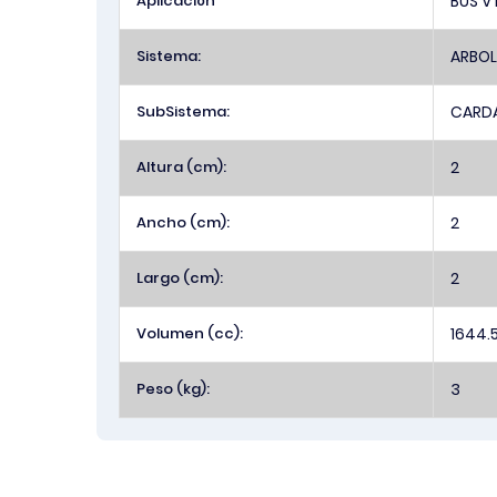
Aplicación
BUS V
Sistema:
ARBOL
SubSistema:
CARD
Altura (cm):
2
Ancho (cm):
2
Largo (cm):
2
Volumen (cc):
1644.
Peso (kg):
3