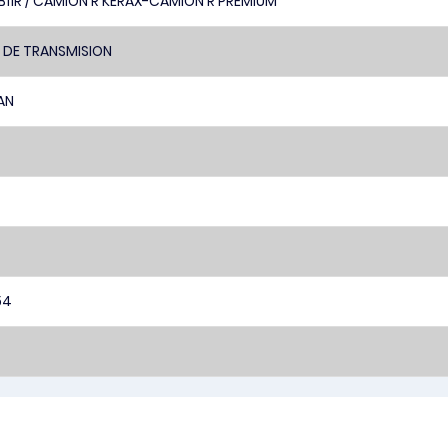
 B11R / CAMION R KERAX-CAMION R PREMIUM
 DE TRANSMISION
AN
54