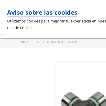
Aviso sobre las cookies
Bu
Utilizamos cookies para mejorar tu experiencia en nues
uso de cookies
Home
MERCEDES-BENZ
VO
Inicio
CRUCETA CARDAN 1352 X 476
Saltar
Saltar
al
al
final
comienzo
de
de
la
la
galería
galería
de
de
imágenes
imágenes