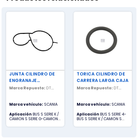
JUNTA CILINDRO DE
TORICA CILINDRO DE
ENGRANAJE
CARRERA LARGA CAJA
PLANETARIO
Marca Repuesto:
DT
Marca Repuesto:
DT
SPARE PARTS
SPARE PARTS
Marca vehículo:
SCANIA
Marca vehículo:
SCANIA
Aplicación
BUS S SERIE K /
Aplicación
BUS S SERIE 4-
CAMION S SERIE G-CAMION S
BUS S SERIE K / CAMION S
SERIE P-CAMION S SERIE R
SERIE G-CAMION S SERIE P-
CAMION S SERIE R