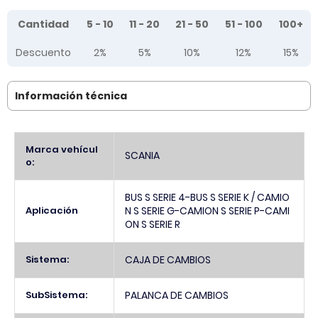
Tier prices table
Cantidad
5 - 10
11 - 20
21 - 50
51 - 100
100+
Descuento
2%
5%
10%
12%
15%
Información técnica
Más
Marca vehícul
SCANIA
Información
o:
BUS S SERIE 4-BUS S SERIE K / CAMIO
Aplicación
N S SERIE G-CAMION S SERIE P-CAMI
ON S SERIE R
Sistema:
CAJA DE CAMBIOS
SubSistema:
PALANCA DE CAMBIOS