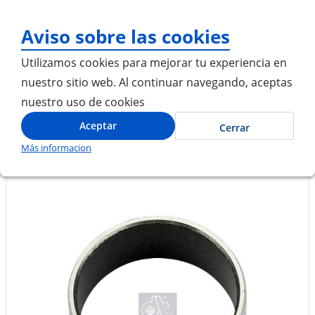
¡Gracias por visitarno
Aviso sobre las cookies
Utilizamos cookies para mejorar tu experiencia en
nuestro sitio web. Al continuar navegando, aceptas
nuestro uso de cookies
Inicio
CASQUILLO CILINDRO CONTROL DE CAMBIOS
Aceptar
Cerrar
Más informacion
Saltar
Saltar
al
al
final
comienzo
de
de
la
la
galería
galería
de
de
imágenes
imágenes