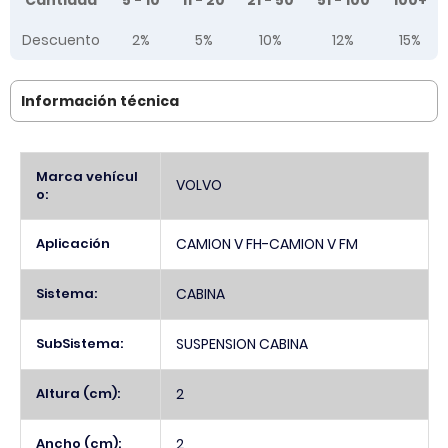
Cantidad
5 - 10
11 - 20
21 - 50
51 - 100
100+
Descuento
2%
5%
10%
12%
15%
Información técnica
Más
Marca vehícul
VOLVO
Información
o:
Aplicación
CAMION V FH-CAMION V FM
Sistema:
CABINA
SubSistema:
SUSPENSION CABINA
Altura (cm):
2
Ancho (cm):
2