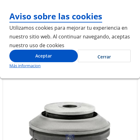
¡Gracias por visitarno
Aviso sobre las cookies
Utilizamos cookies para mejorar tu experiencia en
nuestro sitio web. Al continuar navegando, aceptas
nuestro uso de cookies
Inicio
CASQUILLO CABINA
Aceptar
Cerrar
Más informacion
Saltar
Saltar
al
al
final
comienzo
de
de
la
la
galería
galería
de
de
imágenes
imágenes