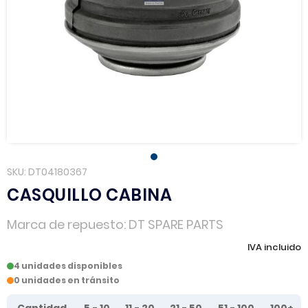
SKU
DT04180367
CASQUILLO CABINA
Marca de repuesto
DT SPARE PARTS
IVA incluido
4 unidades disponibles
0 unidades en tránsito
Tier prices table