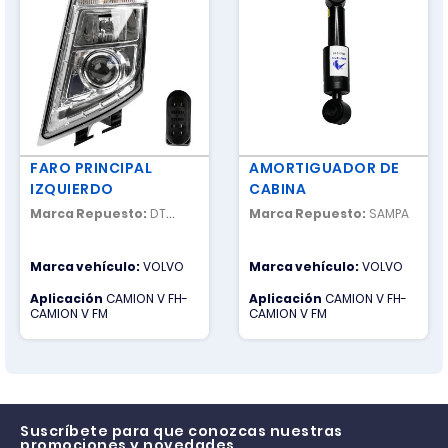
FARO PRINCIPAL
AMORTIGUADOR DE
IZQUIERDO
CABINA
Marca Repuesto:
DT
Marca Repuesto:
SAMPA
SPARE PARTS
Marca vehículo:
VOLVO
Marca vehículo:
VOLVO
Aplicación
CAMION V FH-
Aplicación
CAMION V FH-
CAMION V FM
CAMION V FM
Suscríbete para que conozcas nuestras
promociones y novedades