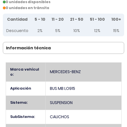
0 unidades disponibles
0 unidades en tránsito
Tier prices table
Cantidad
5 - 10
11 - 20
21 - 50
51 - 100
100+
Descuento
2%
5%
10%
12%
15%
Información técnica
Más
Marca vehícul
MERCEDES-BENZ
Información
o:
Aplicación
BUS MB LO915
Sistema:
SUSPENSION
SubSistema:
CAUCHOS