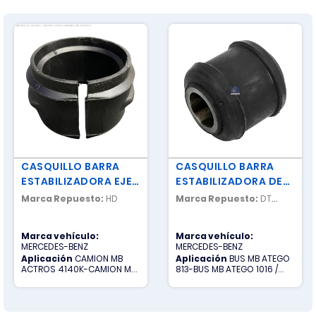
CASQUILLO BARRA
CASQUILLO BARRA
ESTABILIZADORA EJE
ESTABILIZADORA DE
TRASERO
UNION A CONSOLA
Marca Repuesto:
HD
Marca Repuesto:
DT
SPARE PARTS
Marca vehículo:
Marca vehículo:
MERCEDES-BENZ
MERCEDES-BENZ
Aplicación
CAMION MB
Aplicación
BUS MB ATEGO
ACTROS 4140K-CAMION MB
813-BUS MB ATEGO 1016 /
ACTROS 4141K
CAMION MB ATEGO 1017-
CAMION MB ATEGO 1725-
CAMION MB ATEGO 1726