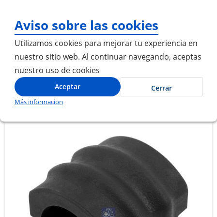
¡Gracias por visitarnos! Inic
Aviso sobre las cookies
Utilizamos cookies para mejorar tu experiencia en
nuestro sitio web. Al continuar navegando, aceptas
nuestro uso de cookies
Inicio
CASQUILLO BARRA ESTABILIZADORA DELANTERA LO915
Aceptar
Cerrar
Más informacion
Saltar
Saltar
al
al
final
comienzo
de
de
la
la
galería
galería
de
de
imágenes
imágenes