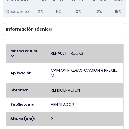
Cantidad
5 - 10
11 - 20
21 - 50
51 - 100
100+
Descuento
2%
5%
10%
12%
15%
Información técnica
Más
Marca vehícul
RENAULT TRUCKS
Información
o:
CAMION R KERAX-CAMION R PREMIU
Aplicación
M
Sistema:
REFRIGERACION
SubSistema:
VENTILADOR
Altura (cm):
2