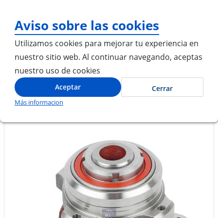
¡Gracias por visitarnos! In
Aviso sobre las cookies
Utilizamos cookies para mejorar tu experiencia en
nuestro sitio web. Al continuar navegando, aceptas
nuestro uso de cookies
Inicio
BUJE DEL VENTILADOR
Aceptar
Cerrar
Más informacion
Saltar
Saltar
al
al
final
comienzo
de
de
la
la
galería
galería
de
de
imágenes
imágenes