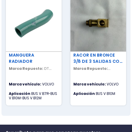
MANGUERA
RACOR EN BRONCE
RADIADOR
3/8 DE 3 SALIDAS CON
UNA GIRATORIA
Marca Repuesto:
DT
Marca Repuesto:
SPARE PARTS
NACIONAL
Marca vehículo:
VOLVO
Marca vehículo:
VOLVO
Aplicación
BUS V B7R-BUS
Aplicación
BUS V B10M
V B10M-BUS V B12M