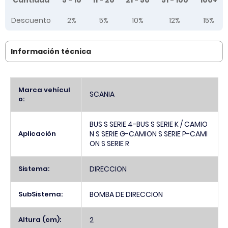
Cantidad
5 - 10
11 - 20
21 - 50
51 - 100
100+
Descuento
2%
5%
10%
12%
15%
Información técnica
Más
Marca vehícul
SCANIA
Información
o:
BUS S SERIE 4-BUS S SERIE K / CAMIO
Aplicación
N S SERIE G-CAMION S SERIE P-CAMI
ON S SERIE R
Sistema:
DIRECCION
SubSistema:
BOMBA DE DIRECCION
Altura (cm):
2