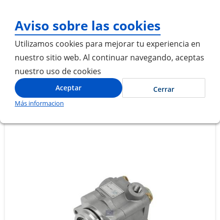
¡Gracias por visitarno
Aviso sobre las cookies
Utilizamos cookies para mejorar tu experiencia en
nuestro sitio web. Al continuar navegando, aceptas
nuestro uso de cookies
Inicio
BOMBA DE DIRECCION
Aceptar
Cerrar
Más informacion
Saltar
Saltar
al
al
final
comienzo
de
de
la
la
galería
galería
de
de
imágenes
imágenes